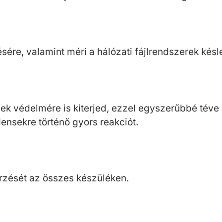
sére, valamint méri a hálózati fájlrendszerek késle
sek védelmére is kiterjed, ezzel egyszerűbbé téve
densekre történő gyors reakciót.
rzését az összes készüléken.