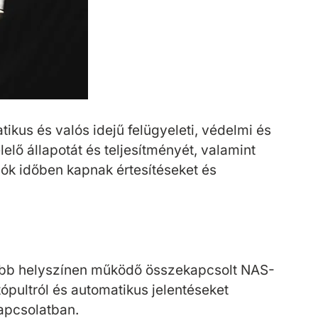
tikus és valós idejű felügyeleti, védelmi és
lő állapotát és teljesítményét, valamint
álók időben kapnak értesítéseket és
 több helyszínen működő összekapcsolt NAS-
ópultról és automatikus jelentéseket
apcsolatban.