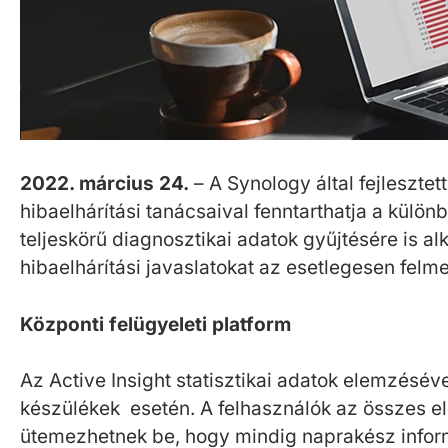
2022. március 24.
– A Synology által fejlesztet
hibaelhárítási tanácsaival fenntarthatja a kül
teljeskörű diagnosztikai adatok gyűjtésére is a
hibaelhárítási javaslatokat az esetlegesen felm
Központi felügyeleti platform
Az Active Insight statisztikai adatok elemzésé
készülékek esetén. A felhasználók az összes ele
ütemezhetnek be, hogy mindig naprakész inform