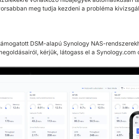
yorsabban meg tudja kezdeni a probléma kivizsgál
 a támogatott DSM-alapú Synology NAS-rendszerek
egoldásairól, kérjük, látogass el a Synology.com o