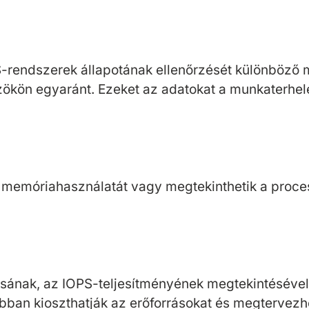
AS-rendszerek állapotának ellenőrzését különböz
zökön egyaránt. Ezeket az adatokat a munkaterhel
 memóriahasználatát vagy megtekinthetik a proces
sának, az IOPS-teljesítményének megtekintésével,
bban kioszthatják az erőforrásokat és megtervezhe