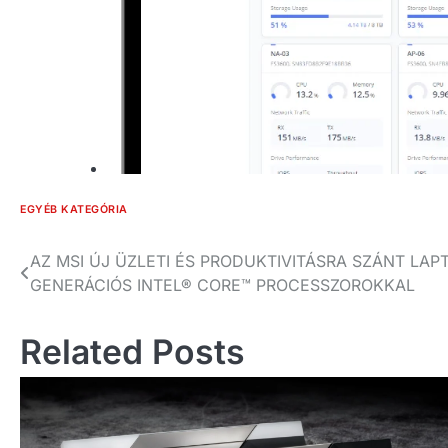
EGYÉB KATEGÓRIA
Bejegyzés
AZ MSI ÚJ ÜZLETI ÉS PRODUKTIVITÁSRA SZÁNT LAP
GENERÁCIÓS INTEL® CORE™ PROCESSZOROKKAL
navigáció
Related Posts