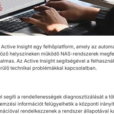
t Active Insight egy felhőplatform, amely az automa
önböző helyszíneken működő NAS-rendszerek megfele
lkalmas. Az Active Insight segítségével a felhaszn
erülő technikai problémákkal kapcsolatban.
vel segíti a rendellenességek diagnosztizálását a
mzési információt felügyelhetik a központi irányít
ációval rendelkezzenek a rendszer állapotával k