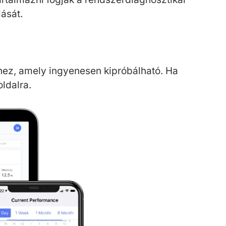
ását.
hez, amely ingyenesen kipróbálható. Ha
ldalra.