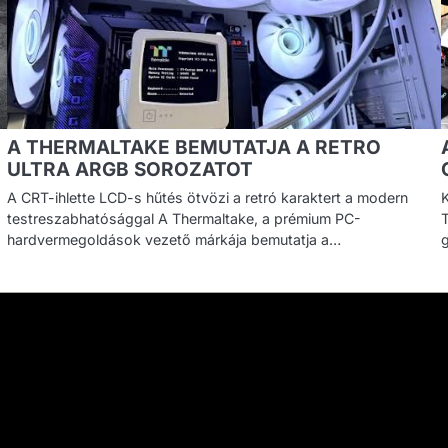
A THERMALTAKE BEMUTATJA A RETRO
ULTRA ARGB SOROZATOT
A CRT-ihlette LCD-s hűtés ötvözi a retró karaktert a modern
testreszabhatósággal A Thermaltake, a prémium PC-
hardvermegoldások vezető márkája bemutatja a…