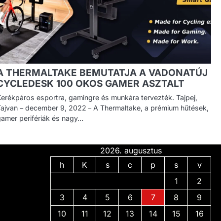
A THERMALTAKE BEMUTATJA A VADONATÚJ
CYCLEDESK 100 OKOS GAMER ASZTALT
Kerékpáros esportra, gamingre és munkára tervezték. Tajpej,
Tajvan – december 9, 2022－A Thermaltake, a prémium hűtések,
gamer perifériák és nagy…
2026. augusztus
h
K
s
c
p
s
v
1
2
3
4
5
6
7
8
9
10
11
12
13
14
15
16