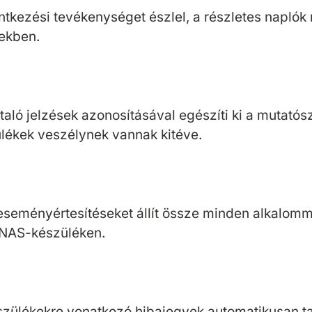
entkezési tevékenységet észlel, a részletes napló
tekben.
taló jelzések azonosításával egészíti ki a mutatós
ülékek veszélynek vannak kitéve.
eseményértesítéseket állít össze minden alkalomma
 NAS-készüléken.
észülékekre vonatkozó hibajegyek automatikusan ta