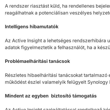
A rendszer riasztást küld, ha rendellenes bejel
reagálhatnak a potenciálisan veszélyes helyze
Intelligens hibamutatók
Az Active Insight a lehetséges rendszerhibára u
adatok figyelmeztetik a felhasználót, ha a kész
Problémaelhárítási tanácsok
Részletes hibaelhárítási tanácsokat tartalmazó 
működést észlel valamelyik felügyelt Synology
Mindent az egyben
biztosító támogatás
Az Active Insight szolgáltatással rendelkező k