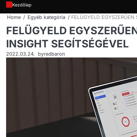
Skip
Kezdőlap
to
Home
Egyéb kategória
FELÜGYELD EGYSZERŰEN S
content
FELÜGYELD EGYSZERŰEN
INSIGHT SEGÍTSÉGÉVEL
2022.03.24.
by
redbaron