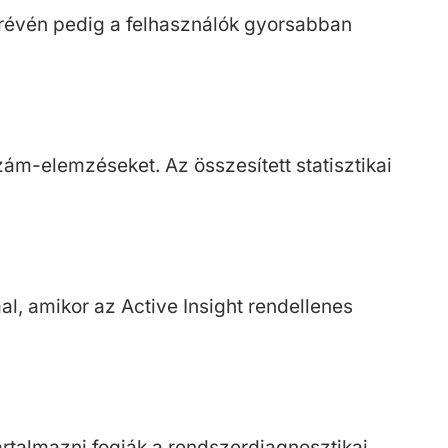
k révén pedig a felhasználók gyorsabban
zám-elemzéseket. Az összesített statisztikai
l, amikor az Active Insight rendellenes
rtalmazni fogják a rendszerdiagnosztikai