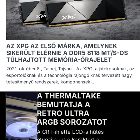
AZ XPG AZ ELSŐ MÁRKA, AMELYNEK
SIKERÜLT ELÉRNIE A DDR5 8118 MT/S-OS
TÚLHAJTOTT MEMÓRIA-ÓRAJELET
2021. október 8., Tajpej, Tajvan – Az XPG, a játékosoknak, az
esportolóknak és a technológia rajongóiknak tervezett nagy
teljesítményű rendszerek, komponensek…
A THERMALTAKE
BEMUTATJA A
RETRO ULTRA
ARGB SOROZATOT
A CRT-ihlette LCD-s hűtés
ötvözi a retró karaktert a