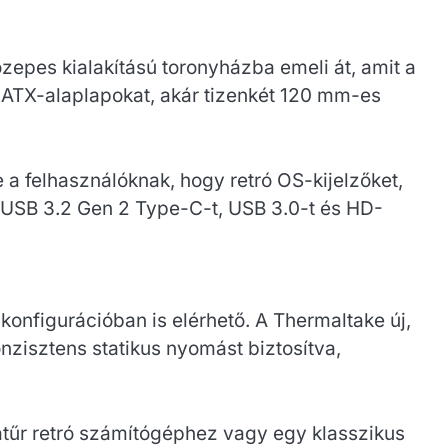
zepes kialakítású toronyházba emeli át, amit a
s ATX-alaplapokat, akár tizenkét 120 mm-es
a felhasználóknak, hogy retró OS-kijelzőket,
O USB 3.2 Gen 2 Type-C-t, USB 3.0-t és HD-
onfigurációban is elérhető. A Thermaltake új,
onzisztens statikus nyomást biztosítva,
atűr retró számítógéphez vagy egy klasszikus