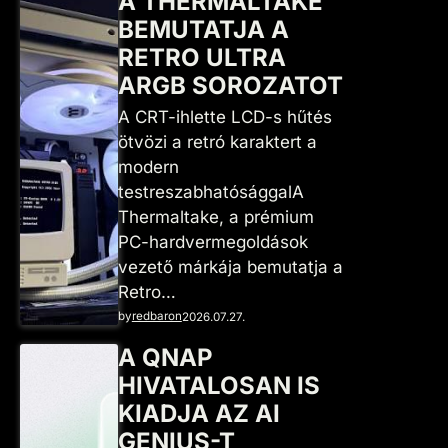
A THERMALTAKE
BEMUTATJA A
RETRO ULTRA
ARGB SOROZATOT
A CRT-ihlette LCD-s hűtés
ötvözi a retró karaktert a
modern
testreszabhatósággalA
Thermaltake, a prémium
PC-hardvermegoldások
vezető márkája bemutatja a
Retro…
by
redbaron
2026.07.27.
A QNAP
HIVATALOSAN IS
KIADJA AZ AI
GENIUS-T