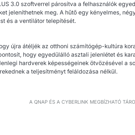
LUS 3.0 szoftverrel párosítva a felhasználók egyedi
et jeleníthetnek meg. A hűtő egy kényelmes, négy 
t és a ventilátor telepítését.
 hogy újra átéljék az otthoni számítógép-kultúra k
pontosít, hogy egyedülálló asztali jelenlétet és ka
elenlegi hardverek képességeinek ötvözésével a sor
ekednek a teljesítményt feláldozása nélkül.
A QNAP ÉS A CYBERLINK MEGBÍZHATÓ TÁR