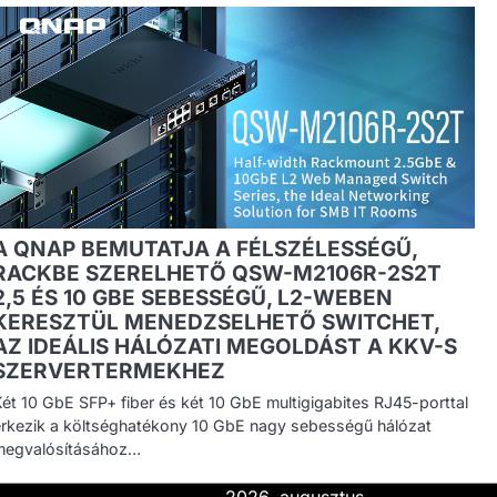
A QNAP BEMUTATJA A FÉLSZÉLESSÉGŰ,
RACKBE SZERELHETŐ QSW-M2106R-2S2T
2,5 ÉS 10 GBE SEBESSÉGŰ, L2-WEBEN
KERESZTÜL MENEDZSELHETŐ SWITCHET,
AZ IDEÁLIS HÁLÓZATI MEGOLDÁST A KKV-S
SZERVERTERMEKHEZ
Két 10 GbE SFP+ fiber és két 10 GbE multigigabites RJ45-porttal
érkezik a költséghatékony 10 GbE nagy sebességű hálózat
megvalósításához…