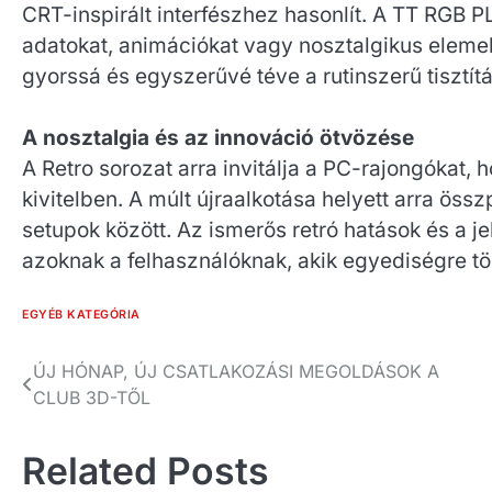
CRT-inspirált interfészhez hasonlít. A TT RGB P
adatokat, animációkat vagy nosztalgikus elemek
gyorssá és egyszerűvé téve a rutinszerű tisztítás
A nosztalgia és az innováció ötvözése
A Retro sorozat arra invitálja a PC-rajongókat,
kivitelben. A múlt újraalkotása helyett arra össz
setupok között. Az ismerős retró hatások és a j
azoknak a felhasználóknak, akik egyediségre tör
EGYÉB KATEGÓRIA
Bejegyzés
ÚJ HÓNAP, ÚJ CSATLAKOZÁSI MEGOLDÁSOK A
CLUB 3D-TŐL
navigáció
Related Posts