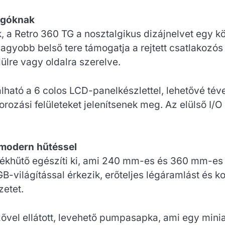
ngóknak
 a Retro 360 TG a nosztalgikus dizájnelvet egy kö
Nagyobb belső tere támogatja a rejtett csatlakozó
lülre vagy oldalra szerelve.
tó a 6 colos LCD-panelkészlettel, lehetővé téve 
ozási felületeket jelenítsenek meg. Az elülső I/
a modern hűtéssel
ékhűtő egészíti ki, ami 240 mm-es és 360 mm-es k
B-világítással érkezik, erőteljes légáramlást és k
zetet.
zővel ellátott, levehető pumpasapka, ami egy mini