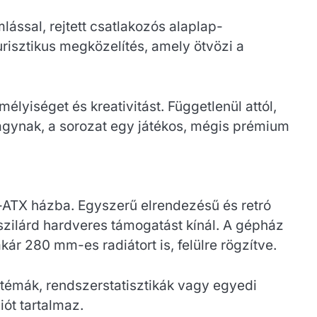
lással, rejtett csatlakozós alaplap-
urisztikus megközelítés, amely ötvözi a
élyiséget és kreativitást. Függetlenül attól,
vágynak, a sorozat egy játékos, mégis prémium
-ATX házba. Egyszerű elrendezésű és retró
 szilárd hardveres támogatást kínál. A gépház
kár 280 mm-es radiátort is, felülre rögzítve.
ó témák, rendszerstatisztikák vagy egyedi
ót tartalmaz.