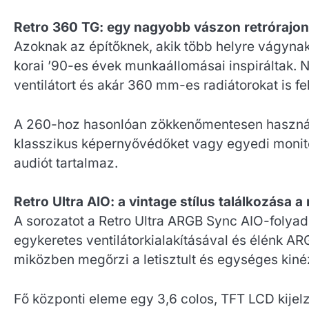
Retro 360 TG: egy nagyobb vászon retrórajo
Azoknak az építőknek, akik több helyre vágynak,
korai ’90-es évek munkaállomásai inspiráltak. 
ventilátort és akár 360 mm-es radiátorokat is fe
A 260-hoz hasonlóan zökkenőmentesen használha
klasszikus képernyővédőket vagy egyedi monitor
audiót tartalmaz.
Retro Ultra AIO: a vintage stílus találkozása 
A sorozatot a Retro Ultra ARGB Sync AIO-folyad
egykeretes ventilátorkialakításával és élénk ARG
miközben megőrzi a letisztult és egységes kiné
Fő központi eleme egy 3,6 colos, TFT LCD kijel