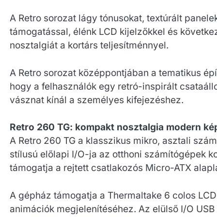
A Retro sorozat lágy tónusokat, textúrált panele
támogatással, élénk LCD kijelzőkkel és következ
nosztalgiát a kortárs teljesítménnyel.
A Retro sorozat középpontjában a tematikus építé
hogy a felhasználók egy retró-inspirált csataá
vásznat kínál a személyes kifejezéshez.
Retro 260 TG: kompakt nosztalgia modern ké
A Retro 260 TG a klasszikus mikro, asztali sz
stílusú előlapi I/O-ja az otthoni számítógépek 
támogatja a rejtett csatlakozós Micro-ATX alapla
A gépház támogatja a Thermaltake 6 colos LCD-pa
animációk megjelenítéséhez. Az elülső I/O USB 