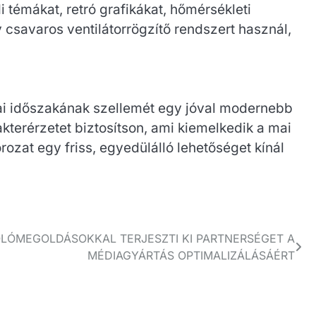
 témákat, retró grafikákat, hőmérsékleti
csavaros ventilátorrögzítő rendszert használ,
orai időszakának szellemét egy jóval modernebb
rakterérzetet biztosítson, ami kiemelkedik a mai
ozat egy friss, egyedülálló lehetőséget kínál
OLÓMEGOLDÁSOKKAL TERJESZTI KI PARTNERSÉGET A
MÉDIAGYÁRTÁS OPTIMALIZÁLÁSÁÉRT