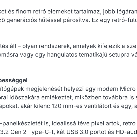
ket és finom retró elemeket tartalmaz, jobb légáram
ő generációs hűtéssel párosítva. Ez egy retró-fut
s áll – olyan rendszerek, amelyek kifejezik a szem
llomásra vagy egy hangulatos tematikájú setupra 
pességgel
ámítógépek megjelenését helyezi egy modern Micro
korai időszakára emlékeztet, miközben továbbra is
pokat, akár kilenc 120 mm-es ventilátort és egy, a
nelkészletét is, ideálissá téve pixel artok, retr
3.2 Gen 2 Type-C-t, két USB 3.0 portot és HD-audi