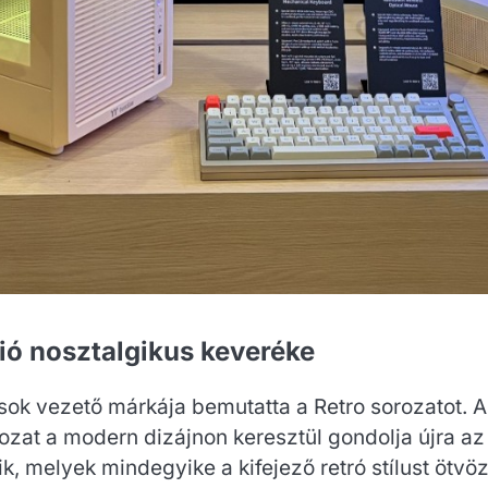
ció nosztalgikus keveréke
 vezető márkája bemutatta a Retro sorozatot. A k
rozat a modern dizájnon keresztül gondolja újra az
 melyek mindegyike a kifejező retró stílust ötvözi