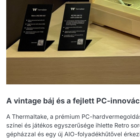
A vintage báj és a fejlett PC-innová
A Thermaltake, a prémium PC-hardvermegoldások
színei és játékos egyszerűsége ihlette Retro so
gépházzal és egy új AIO-folyadékhűtővel érkezik,