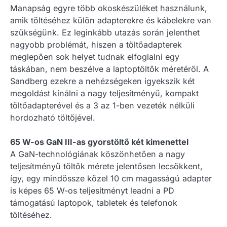
Manapság egyre több okoskészüléket használunk,
amik töltéséhez külön adapterekre és kábelekre van
szükségünk. Ez leginkább utazás során jelenthet
nagyobb problémát, hiszen a töltőadapterek
meglepően sok helyet tudnak elfoglalni egy
táskában, nem beszélve a laptoptöltők méretéről. A
Sandberg ezekre a nehézségeken igyekszik két
megoldást kínálni a nagy teljesítményű, kompakt
töltőadapterével és a 3 az 1-ben vezeték nélküli
hordozható töltőjével.
65 W-os GaN III-as gyorstöltő két kimenettel
A GaN-technológiának köszönhetően a nagy
teljesítményű töltők mérete jelentősen lecsökkent,
így, egy mindössze közel 10 cm magasságú adapter
is képes 65 W-os teljesítményt leadni a PD
támogatású laptopok, tabletek és telefonok
töltéséhez.