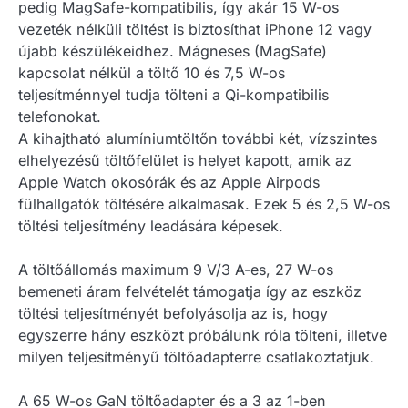
pedig MagSafe-kompatibilis, így akár 15 W-os
vezeték nélküli töltést is biztosíthat iPhone 12 vagy
újabb készülékeidhez. Mágneses (MagSafe)
kapcsolat nélkül a töltő 10 és 7,5 W-os
teljesítménnyel tudja tölteni a Qi-kompatibilis
telefonokat.
A kihajtható alumíniumtöltőn további két, vízszintes
elhelyezésű töltőfelület is helyet kapott, amik az
Apple Watch okosórák és az Apple Airpods
fülhallgatók töltésére alkalmasak. Ezek 5 és 2,5 W-os
töltési teljesítmény leadására képesek.
A töltőállomás maximum 9 V/3 A-es, 27 W-os
bemeneti áram felvételét támogatja így az eszköz
töltési teljesítményét befolyásolja az is, hogy
egyszerre hány eszközt próbálunk róla tölteni, illetve
milyen teljesítményű töltőadapterre csatlakoztatjuk.
A 65 W-os GaN töltőadapter és a 3 az 1-ben