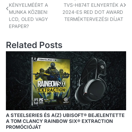
navigáció
KÉNYELMÉÉRT A
TVS-H874T ELNYERTÉK A
MUNKA KÖZBEN:
2024-ES RED DOT AWARD
LCD, OLED VAGY
TERMÉKTERVEZÉSI DÍJAT
EPAPER?
Related Posts
A STEELSERIES ÉS A(Z) UBISOFT® BEJELENTETTE
A TOM CLANCY RAINBOW SIX® EXTRACTION
PROMÓCIÓJÁT