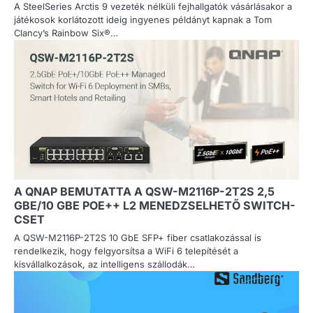
​​​​​​​A SteelSeries Arctis 9 vezeték nélküli fejhallgatók vásárlásakor a
játékosok korlátozott ideig ingyenes példányt kapnak a Tom
Clancy’s Rainbow Six®…
A QNAP BEMUTATTA A QSW-M2116P-2T2S 2,5
GBE/10 GBE POE++ L2 MENEDZSELHETŐ SWITCH-
CSET
A QSW-M2116P-2T2S 10 GbE SFP+ fiber csatlakozással is
rendelkezik, hogy felgyorsítsa a WiFi 6 telepítését a
kisvállalkozások, az intelligens szállodák…