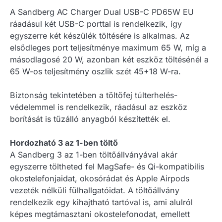
A Sandberg AC Charger Dual USB-C PD65W EU
ráadásul két USB-C porttal is rendelkezik, így
egyszerre két készülék töltésére is alkalmas. Az
elsődleges port teljesítménye maximum 65 W, míg a
másodlagosé 20 W, azonban két eszköz töltésénél a
65 W-os teljesítmény oszlik szét 45+18 W-ra.
Biztonság tekintetében a töltőfej túlterhelés-
védelemmel is rendelkezik, ráadásul az eszköz
borítását is tűzálló anyagból készítették el.
Hordozható 3 az 1-ben töltő
A Sandberg 3 az 1-ben töltőállványával akár
egyszerre töltheted fel MagSafe- és Qi-kompatibilis
okostelefonjaidat, okosórádat és Apple Airpods
vezeték nélküli fülhallgatóidat. A töltőállvány
rendelkezik egy kihajtható tartóval is, ami alulról
képes megtámasztani okostelefonodat, emellett