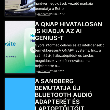
hardvermegoldások vezető márkája
bemutatja a Retro…
by
redbaron
2026.07.27.
A QNAP HIVATALOSAN
IS KIADJA AZ AI
GENIUS-T
Gyors információelérés és az intelligensebb
termékkeresésA QNAP® Systems, Inc., a
számítási-, hálózatépítési- és tárolási
megoldások vezető innovátora ma
bejelentette a…
by
redbaron
2026.07.17.
A SANDBERG
BEMUTATJA ÚJ
BLUETOOTH AUDIÓ
ADAPTERÉT ÉS
LAPTOPTÖLTŐIT