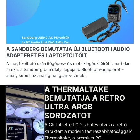
A SANDBERG BEMUTATJA ÚJ BLUETOOTH AUDIÓ
ADAPTERÉT ÉS LAPTOPTÖLTŐIT
A megfizethető számítógépes- és mobilkiegészítőiről ismert dán
márka, a Sandberg bemutatja legújabb Bluetooth-adapterét –
amely képes az analóg hangsáv vezeték…
A THERMALTAKE
BEMUTATJA A RETRO
ULTRA ARGB
SOROZATOT
A CRT-ihlette LCD-s hűtés ötvözi a retró
karaktert a modern testreszabhatósággalA
Thermaltake, a prémium PC-