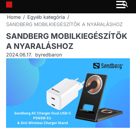
Skip
to
Home
Egyéb kategória
content
SANDBERG MOBILKIEGÉSZÍTŐK A NYARALÁSHOZ
SANDBERG MOBILKIEGÉSZÍTŐK
A NYARALÁSHOZ
2024.06.17.
by
redbaron