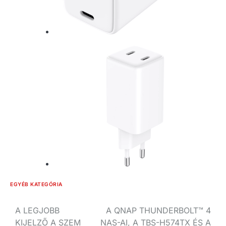
EGYÉB KATEGÓRIA
Bejegyzés
A LEGJOBB
A QNAP THUNDERBOLT™ 4
KIJELZŐ A SZEM
NAS-AI, A TBS-H574TX ÉS A