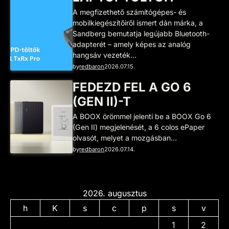
A megfizethető számítógépes- és
mobilkiegészítőiről ismert dán márka, a
Sandberg bemutatja legújabb Bluetooth-
adapterét – amely képes az analóg
hangsáv vezeték…
by
redbaron
2026.07.15.
FEDEZD FEL A GO 6
(GEN II)-T
A BOOX örömmel jelenti be a BOOX Go 6
(Gen II) megjelenését, a 6 colos ePaper
olvasót, melyet a mozgásban…
by
redbaron
2026.07.14.
2026. augusztus
h
K
s
c
p
s
v
1
2