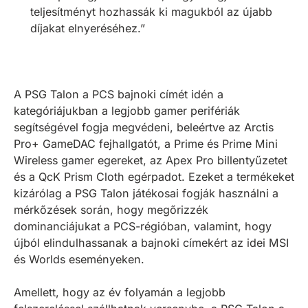
teljesítményt hozhassák ki magukból az újabb
díjakat elnyeréséhez.”
A PSG Talon a PCS bajnoki címét idén a
kategóriájukban a legjobb gamer perifériák
segítségével fogja megvédeni, beleértve az Arctis
Pro+ GameDAC fejhallgatót, a Prime és Prime Mini
Wireless gamer egereket, az Apex Pro billentyűzetet
és a QcK Prism Cloth egérpadot. Ezeket a termékeket
kizárólag a PSG Talon játékosai fogják használni a
mérkőzések során, hogy megőrizzék
dominanciájukat a PCS-régióban, valamint, hogy
újból elindulhassanak a bajnoki címekért az idei MSI
és Worlds eseményeken.
Amellett, hogy az év folyamán a legjobb