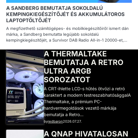
A SANDBERG BEMUTATJA SOKOLDALÚ
KEMPINGKIEGÉSZÍTŐJÉT ÉS AKKUMULÁTOROS
LAPTOPTÖLTŐJÉT
A megfizethető számítógépes- és mobilkiegészítőiről ismert dán
márka, a Sandberg bemutatta legújabb sokoldalú
kempingkiegészítőjét, a Survivor DAB Radio All-in-1 20000-et,…
A THERMALTAKE
BEMUTATJA A RETRO
ULTRA ARGB
SOROZATOT
A CRT-ihlette LCD-s hűtés ötvözi a retró
karaktert a modern testreszabhatósággalA
Thermaltake, a prémium PC-
hardvermegoldások vezető márkája
bemutatja a Retro…
by
redbaron
2026.07.27.
A QNAP HIVATALOSAN