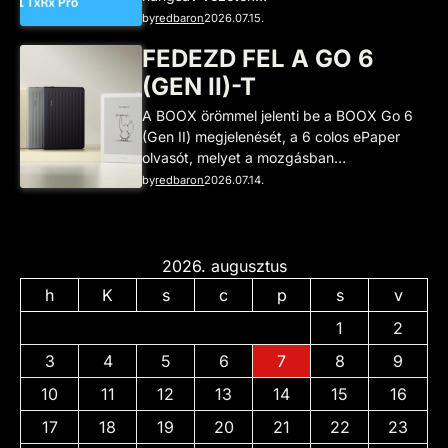
by
redbaron
2026.07.15.
FEDEZD FEL A GO 6
(GEN II)-T
A BOOX örömmel jelenti be a BOOX Go 6
(Gen II) megjelenését, a 6 colos ePaper
olvasót, melyet a mozgásban…
by
redbaron
2026.07.14.
2026. augusztus
h
K
s
c
p
s
v
1
2
3
4
5
6
7
8
9
10
11
12
13
14
15
16
17
18
19
20
21
22
23