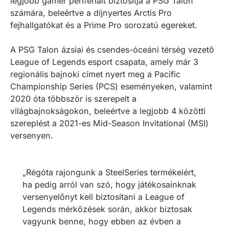
legjobb gamer perifériáit biztosítja a PSG Talon
számára, beleértve a díjnyertes Arctis Pro
fejhallgatókat és a Prime Pro sorozatú egereket.
A PSG Talon ázsiai és csendes-óceáni térség vezető
League of Legends esport csapata, amely már 3
regionális bajnoki címet nyert meg a Pacific
Championship Series (PCS) eseményeken, valamint
2020 óta többször is szerepelt a
világbajnokságokon, beleértve a legjobb 4 közötti
szereplést a 2021-es Mid-Season Invitational (MSI)
versenyen.
„Régóta rajongunk a SteelSeries termékeiért,
ha pedig arról van szó, hogy játékosainknak
versenyelőnyt kell biztosítani a League of
Legends mérkőzések során, akkor biztosak
vagyunk benne, hogy ebben az évben a