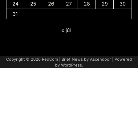
24
25
26
27
28
29
30
31
« júl
Adatvédelmi
irányelvek
Copyright © 2026
RedCom
| Brief News by
Ascendoor
| Powered
by
WordPress
.