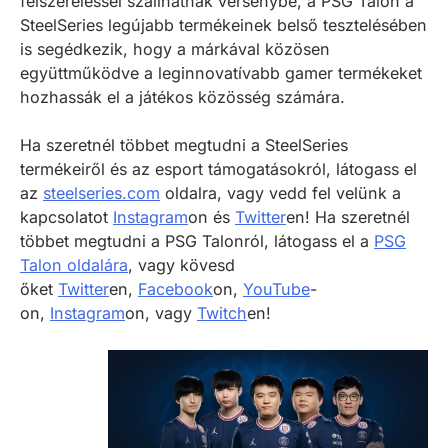
felszereléssel szállhatnak versenybe, a PSG Talon a
SteelSeries legújabb termékeinek belső tesztelésében
is segédkezik, hogy a márkával közösen
együttműködve a leginnovatívabb gamer termékeket
hozhassák el a játékos közösség számára.
Ha szeretnél többet megtudni a SteelSeries
termékeiről és az esport támogatásokról, látogass el
az
steelseries.com
oldalra, vagy vedd fel velünk a
kapcsolatot
Instagram
on és
Twitter
en! Ha szeretnél
többet megtudni a PSG Talonról, látogass el a
PSG
Talon oldalára
, vagy kövesd
őket
Twitter
en,
Facebook
on,
YouTube
-
on,
Instagram
on, vagy
Twitch
en!