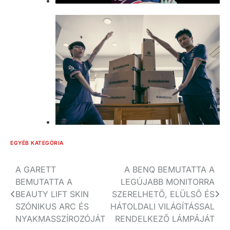
EGYÉB KATEGÓRIA
Bejegyzés
A GARETT
A BENQ BEMUTATTA A
BEMUTATTA A
LEGÚJABB MONITORRA
navigáció
BEAUTY LIFT SKIN
SZERELHETŐ, ELÜLSŐ ÉS
SZÓNIKUS ARC ÉS
HÁTOLDALI VILÁGÍTÁSSAL
NYAKMASSZÍROZÓJÁT
RENDELKEZŐ LÁMPÁJÁT