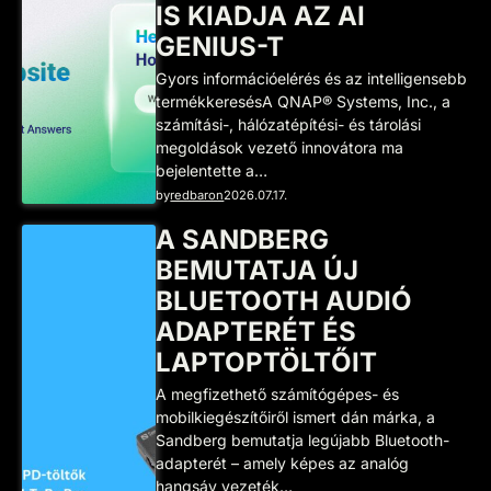
IS KIADJA AZ AI
GENIUS-T
Gyors információelérés és az intelligensebb
termékkeresésA QNAP® Systems, Inc., a
számítási-, hálózatépítési- és tárolási
megoldások vezető innovátora ma
bejelentette a…
by
redbaron
2026.07.17.
A SANDBERG
BEMUTATJA ÚJ
BLUETOOTH AUDIÓ
ADAPTERÉT ÉS
LAPTOPTÖLTŐIT
A megfizethető számítógépes- és
mobilkiegészítőiről ismert dán márka, a
Sandberg bemutatja legújabb Bluetooth-
adapterét – amely képes az analóg
hangsáv vezeték…