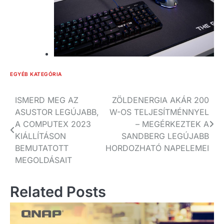
EGYÉB KATEGÓRIA
Bejegyzés
ISMERD MEG AZ
ZÖLDENERGIA AKÁR 200
ASUSTOR LEGÚJABB,
W-OS TELJESÍTMÉNNYEL
navigáció
A COMPUTEX 2023
– MEGÉRKEZTEK A
KIÁLLÍTÁSON
SANDBERG LEGÚJABB
BEMUTATOTT
HORDOZHATÓ NAPELEMEI
MEGOLDÁSAIT
Related Posts