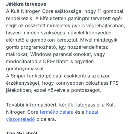
Játékra tervezve
A Kult Nitrogen Core sajátossága, hogy 11 gombbal
rendelkezik. A kifejezetten gamingre tervezett egér
segít az összetett műveletek gyors végrehajtásában,
hiszen minden szükséges művelet könnyedén
elérhető a gombokon keresztül. Mivel mindegyik
gomb programozható, így hozzárendelhetsz
makrókat, Windows parancsikonokat, vagy
módosíthatod a DPI-szintet is egyetlen
gombnyomással.
A Sniper funkció például csökkenti a szenzor
érzékenységet, hogy könnyebben célozhass FPS
játékokban, ezzel növelve a pontosságot.
További információért, kérjük, látogass el a Kult
Nitrogen Core
termékoldalára
és a
hazai
viszonteladó
oldalára.
The G-Labról