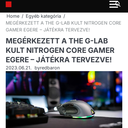
Skip
to
Home
Egyéb kategória
content
MEGÉRKEZETT A THE G-LAB KULT NITROGEN CORE
GAMER EGERE – JÁTÉKRA TERVEZVE!
MEGÉRKEZETT A THE G-LAB
KULT NITROGEN CORE GAMER
EGERE – JÁTÉKRA TERVEZVE!
2023.06.21.
by
redbaron