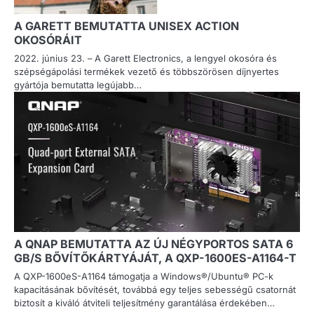
A GARETT BEMUTATTA UNISEX ACTION
OKOSÓRÁIT
2022. június 23. – A Garett Electronics, a lengyel okosóra és
szépségápolási termékek vezető és többszörösen díjnyertes
gyártója bemutatta legújabb…
A QNAP BEMUTATTA AZ ÚJ NÉGYPORTOS SATA 6
GB/S BŐVÍTŐKÁRTYÁJÁT, A QXP-1600ES-A1164-T
A QXP-1600eS-A1164 támogatja a Windows®/Ubuntu® PC-k
kapacitásának bővítését, továbbá egy teljes sebességű csatornát
biztosít a kiváló átviteli teljesítmény garantálása érdekében…