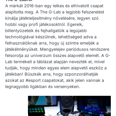
A márkát 2016-ban egy lelkes és elhivatott csapat
alapította meg. A The G-Lab a legjobb felszerelést
kínálja játékteljesítmény növelésére, legyen szó
hobbi vagy profi játékosoktról. Egereik,
billentyűzeteik és fejhallgatóik a legújabb
technológiával készülnek, lehetőséged adva a
felhasználóknak arra, hogy új szintre emeljék a
játékélményüket. Mengyelejev periódusos rendszere
felsorolja az univerzum összes alapvető elemét. A G-
Lab termékeit a táblázat alapján nevezték el, mivel
tudják, hogy minden egyes elem alapvető eszköz a
játékban! Büszkék arra, hogy szponzorálhatják
azokat az #esport csapatokat, akik jelen vannak a
legnagyobb ligákban és versenyeken.