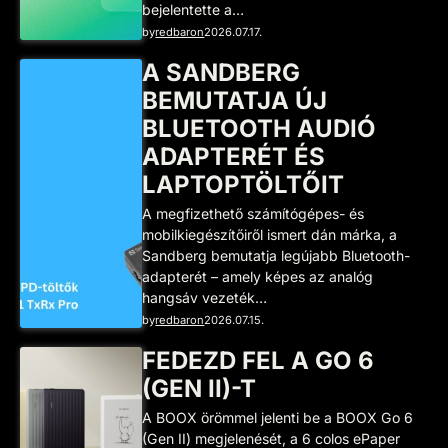
bejelentette a…
by
redbaron
2026.07.17.
A SANDBERG
BEMUTATJA ÚJ
BLUETOOTH AUDIÓ
ADAPTERÉT ÉS
LAPTOPTÖLTŐIT
A megfizethető számítógépes- és
mobilkiegészítőiről ismert dán márka, a
Sandberg bemutatja legújabb Bluetooth-
adapterét – amely képes az analóg
hangsáv vezeték…
by
redbaron
2026.07.15.
FEDEZD FEL A GO 6
(GEN II)-T
A BOOX örömmel jelenti be a BOOX Go 6
(Gen II) megjelenését, a 6 colos ePaper