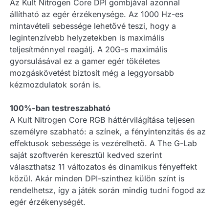
Az Kult Nitrogen Core DPI gombjával azonnal
állítható az egér érzékenysége. Az 1000 Hz-es
mintavételi sebessége lehetővé teszi, hogy a
legintenzívebb helyzetekben is maximális
teljesítménnyel reagálj. A 20G-s maximális
gyorsulásával ez a gamer egér tökéletes
mozgáskövetést biztosít még a leggyorsabb
kézmozdulatok során is.
100%-ban testreszabható
A Kult Nitrogen Core RGB háttérvilágítása teljesen
személyre szabható: a színek, a fényintenzitás és az
effektusok sebessége is vezérelhető. A The G-Lab
saját szoftverén keresztül kedved szerint
választhatsz 11 változatos és dinamikus fényeffekt
közül. Akár minden DPI-szinthez külön színt is
rendelhetsz, így a játék során mindig tudni fogod az
egér érzékenységét.