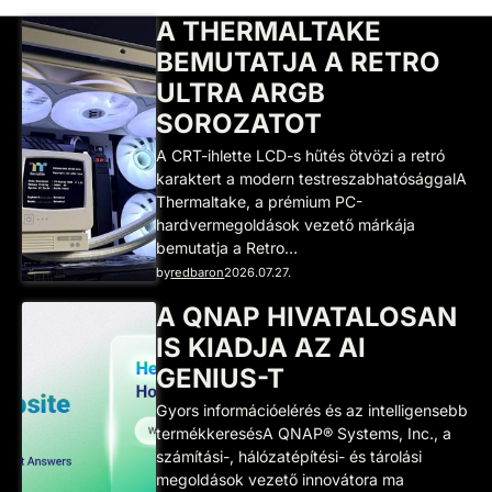
A THERMALTAKE
BEMUTATJA A RETRO
ULTRA ARGB
SOROZATOT
A CRT-ihlette LCD-s hűtés ötvözi a retró
karaktert a modern testreszabhatósággalA
Thermaltake, a prémium PC-
hardvermegoldások vezető márkája
bemutatja a Retro…
by
redbaron
2026.07.27.
A QNAP HIVATALOSAN
IS KIADJA AZ AI
GENIUS-T
Gyors információelérés és az intelligensebb
termékkeresésA QNAP® Systems, Inc., a
számítási-, hálózatépítési- és tárolási
megoldások vezető innovátora ma