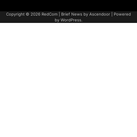
Adatvédelmi
irányelvek
Copyright © 2026
RedCom
| Brief News by
Ascendoor
| Powered
by
WordPress
.