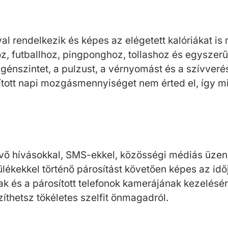
 rendelkezik és képes az elégetett kalóriákat is m
, futballhoz, pingponghoz, tollashoz és egyszerű 
nszintet, a pulzust, a vérnyomást és a szívverést 
lított napi mozgásmennyiséget nem érted el, így m
övő hívásokkal, SMS-ekkel, közösségi médiás üzene
ékekkel történő párosítást követően képes az időj
ának és a párosított telefonok kamerájának kezelés
thetsz tökéletes szelfit önmagadról.