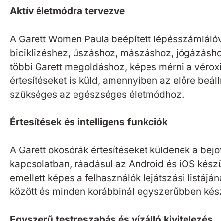
Aktív életmódra tervezve
A Garett Women Paula beépített lépésszámlálóval
biciklizéshez, úszáshoz, mászáshoz, jógázáshoz
többi Garett megoldáshoz, képes mérni a véroxigé
értesítéseket is küld, amennyiben az előre beál
szükséges az egészséges életmódhoz.
Értesítések és intelligens funkciók
A Garett okosórák értesítéseket küldenek a bej
kapcsolatban, ráadásul az Android és iOS készül
emellett képes a felhasználók lejátszási listáj
között és minden korábbinál egyszerűbben készí
Egyszerű testreszabás és vízálló kivitelezés