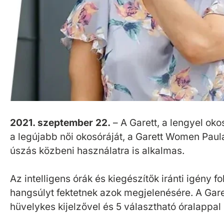
2021. szeptember 22.
– A Garett, a lengyel ok
a legújabb női okosóráját, a Garett Women Paula
úszás közbeni használatra is alkalmas.
Az intelligens órák és kiegészítők iránti igén
hangsúlyt fektetnek azok megjelenésére. A Gar
hüvelykes kijelzővel és 5 választható óralappal