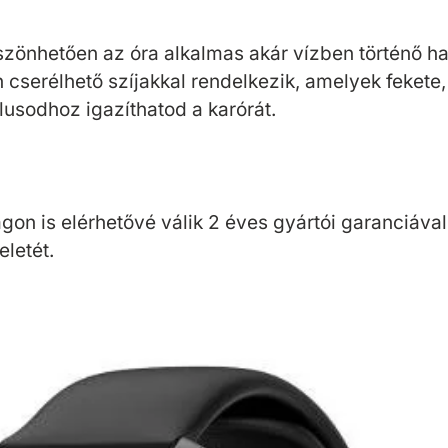
szönhetően az óra alkalmas akár vízben történő has
serélhető szíjakkal rendelkezik, amelyek fekete, 
lusodhoz igazíthatod a karórát.
is elérhetővé válik 2 éves gyártói garanciával. 
eletét.