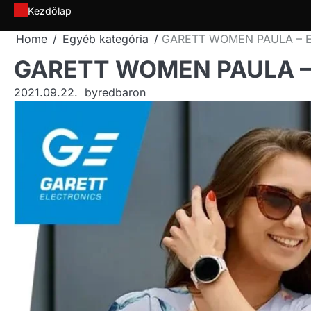
Skip
Kezdőlap
to
Home
Egyéb kategória
GARETT WOMEN PAULA – E
content
GARETT WOMEN PAULA – 
2021.09.22.
by
redbaron