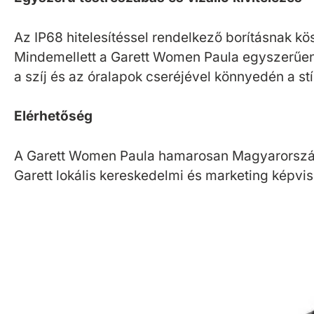
Az IP68 hitelesítéssel rendelkező borításnak kö
Mindemellett a Garett Women Paula egyszerűen c
a szíj és az óralapok cseréjével könnyedén a stí
Elérhetőség
A Garett Women Paula hamarosan Magyarországon 
Garett lokális kereskedelmi és marketing képvis