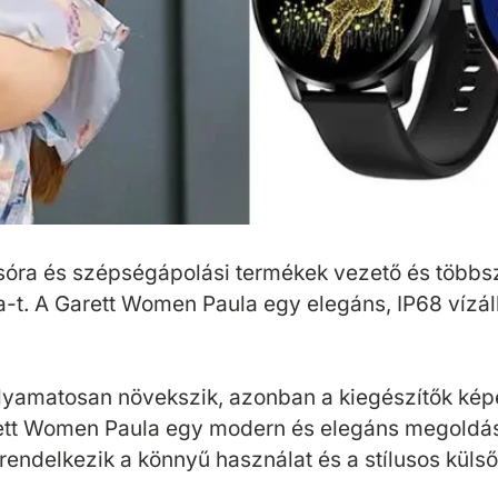
osóra és szépségápolási termékek vezető és többs
-t. A Garett Women Paula egy elegáns, IP68 vízáll
y folyamatosan növekszik, azonban a kiegészítők ké
ett Women Paula egy modern és elegáns megoldás,
 rendelkezik a könnyű használat és a stílusos küls