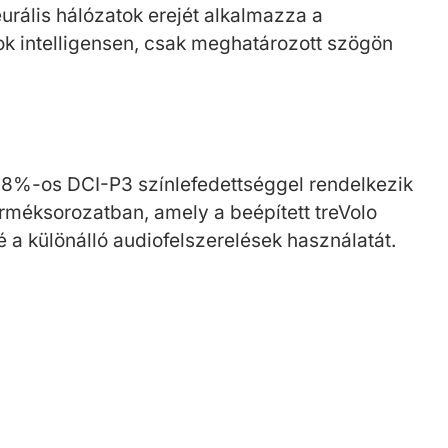
urális hálózatok erejét alkalmazza a
ok intelligensen, csak meghatározott szögön
98%-os DCI-P3 színlefedettséggel rendelkezik
rméksorozatban, amely a beépített treVolo
 a különálló audiofelszerelések használatát.