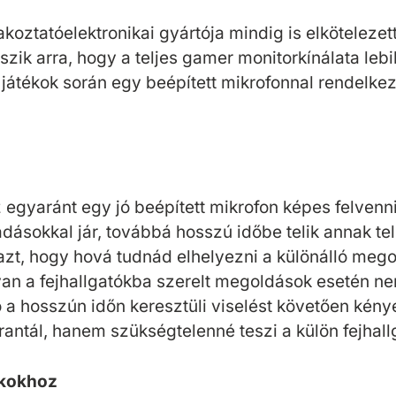
akoztatóelektronikai gyártója mindig is elköteleze
zik arra, hogy a teljes gamer monitorkínálata leb
 játékok során egy beépített mikrofonnal rendelkez
egyaránt egy jó beépített mikrofon képes felvenn
dásokkal jár, továbbá hosszú időbe telik annak te
azt, hogy hová tudnád elhelyezni a különálló megol
yan a fejhallgatókba szerelt megoldások esetén n
ó a hosszún időn keresztüli viselést követően kény
antál, hanem szükségtelenné teszi a külön fejhall
ékokhoz