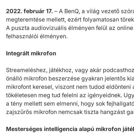
2022. február 17.
– A BenQ, a világ vezető szór
megteremtése mellett, ezért folyamatosan töreks
A puszta audiovizuális élményen felül az online
felhasználói élményen.
Integrált mikrofon
Streameléshez, játékhoz, vagy akár podcasthoz 
önálló mikrofon beszerzése gyakran jelentős kia
mikrofont keresel, viszont nem tudod eldönteni 
tökéletesen meg tud felelni az igényeidnek. Ug
a tény mellett sem elmenni, hogy sok fejhallgat
zajszűrős mikrofon nemcsak tiszta hangzást gar
Mesterséges intelligencia alapú mikrofon ját