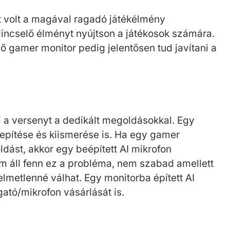
tt volt a magával ragadó játékélmény
ilincselő élményt nyújtson a játékosok számára.
ő gamer monitor pedig jelentősen tud javítani a
i a versenyt a dedikált megoldásokkal. Egy
lepítése és kiismerése is. Ha egy gamer
dást, akkor egy beépített AI mikrofon
em áll fenn ez a probléma, nem szabad amellett
elmetlenné válhat. Egy monitorba épített AI
gató/mikrofon vásárlását is.