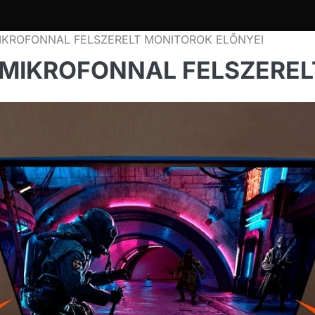
MIKROFONNAL FELSZERELT MONITOROK ELŐNYEI
S MIKROFONNAL FELSZERE