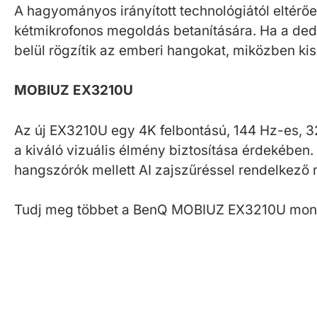
A hagyományos irányított technológiától eltérőe
kétmikrofonos megoldás betanítására. Ha a dedi
belül rögzítik az emberi hangokat, miközben kis
MOBIUZ EX3210U
Az új EX3210U egy 4K felbontású, 144 Hz-es, 
a kiváló vizuális élmény biztosítása érdekében
hangszórók mellett AI zajszűréssel rendelkező m
Tudj meg többet a BenQ MOBIUZ EX3210U moni