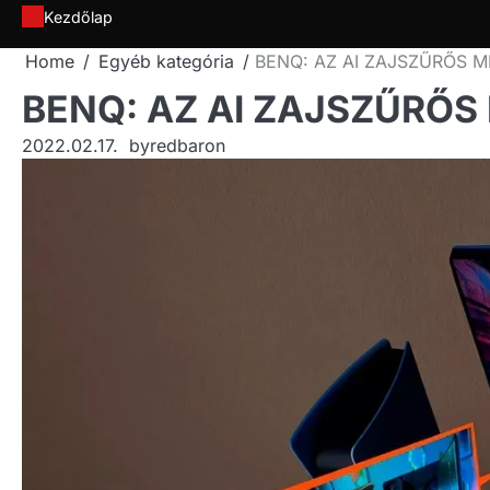
Skip
Kezdőlap
to
Home
Egyéb kategória
BENQ: AZ AI ZAJSZŰRŐS 
content
BENQ: AZ AI ZAJSZŰRŐ
2022.02.17.
by
redbaron