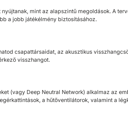
 nyújtanak, mint az alapszintű megoldások. A terve
bb a jobb játékélmény biztosításához.
lhatod csapattársaidat, az akusztikus visszhangcs
 érkező visszhangot.
leket (vagy Deep Neutral Network) alkalmaz az em
egérkattintások, a hűtőventilátorok, valamint a lég