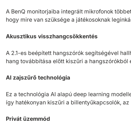
A BenQ monitorjaiba integrált mikrofonok többet
hogy mire van szüksége a játékosoknak leginká
Akusztikus visszhangcsökkentés
A 2.1-es beépített hangszórók segítségével hal
hang továbbítása előtt kiszűri a hangszórókból
AI zajszűrő technológia
Ez a technológia AI alapú deep learning model
így hatékonyan kiszűri a billentyűkapcsolók, az 
Privát üzemmód