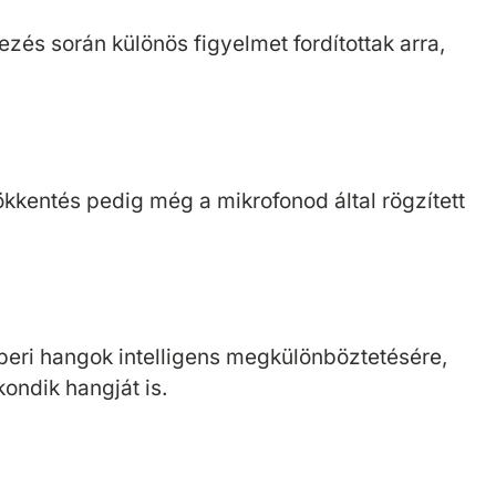
zés során különös figyelmet fordítottak arra,
ökkentés pedig még a mikrofonod által rögzített
beri hangok intelligens megkülönböztetésére,
kondik hangját is.