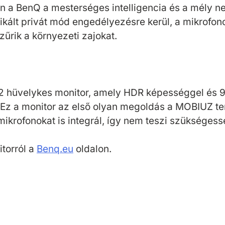
n a BenQ a mesterséges intelligencia és a mély ne
kált privát mód engedélyezésre kerül, a mikrofon
zűrik a környezeti zajokat.
32 hüvelykes monitor, amely HDR képességgel és 
. Ez a monitor az első olyan megoldás a MOBIUZ te
ikrofonokat is integrál, így nem teszi szükségessé
torról a
Benq.eu
oldalon.