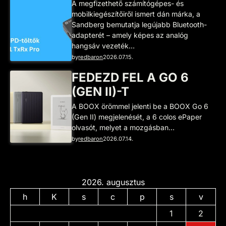
A megfizethető számítógépes- és
mobilkiegészítőiről ismert dán márka, a
Sandberg bemutatja legújabb Bluetooth-
adapterét – amely képes az analóg
hangsáv vezeték…
by
redbaron
2026.07.15.
FEDEZD FEL A GO 6
(GEN II)-T
A BOOX örömmel jelenti be a BOOX Go 6
(Gen II) megjelenését, a 6 colos ePaper
olvasót, melyet a mozgásban…
by
redbaron
2026.07.14.
2026. augusztus
h
K
s
c
p
s
v
1
2