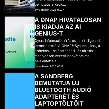
bemutatja a Retro…
by
redbaron
2026.07.27.
A QNAP HIVATALOSAN
IS KIADJA AZ AI
GENIUS-T
Gyors információelérés és az intelligensebb
termékkeresésA QNAP® Systems, Inc., a
számítási-, hálózatépítési- és tárolási
megoldások vezető innovátora ma
bejelentette a…
by
redbaron
2026.07.17.
A SANDBERG
BEMUTATJA ÚJ
BLUETOOTH AUDIÓ
ADAPTERÉT ÉS
LAPTOPTÖLTŐIT