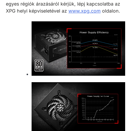
egyes régiók árazásáról kérjük, lépj kapcsolatba az
XPG helyi képviseletével az
www.xpg.com
oldalon.