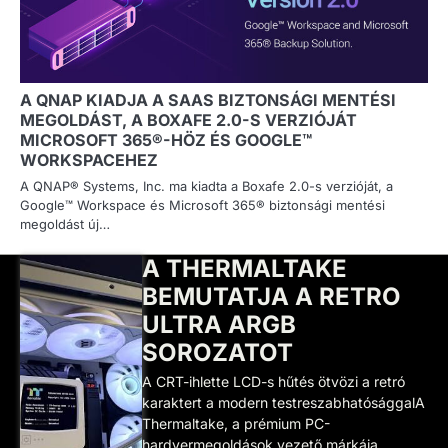
A QNAP KIADJA A SAAS BIZTONSÁGI MENTÉSI
MEGOLDÁST, A BOXAFE 2.0-S VERZIÓJÁT
MICROSOFT 365®-HÖZ ÉS GOOGLE™
WORKSPACEHEZ
A QNAP® Systems, Inc. ma kiadta a Boxafe 2.0-s verzióját, a
Google™ Workspace és Microsoft 365® biztonsági mentési
megoldást új…
A THERMALTAKE
BEMUTATJA A RETRO
ULTRA ARGB
SOROZATOT
A CRT-ihlette LCD-s hűtés ötvözi a retró
karaktert a modern testreszabhatósággalA
Thermaltake, a prémium PC-
hardvermegoldások vezető márkája