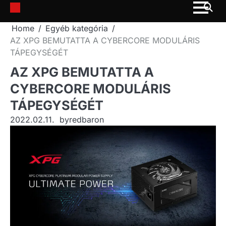
Skip
to
Home
Egyéb kategória
content
AZ XPG BEMUTATTA A CYBERCORE MODULÁRIS
TÁPEGYSÉGÉT
AZ XPG BEMUTATTA A
CYBERCORE MODULÁRIS
TÁPEGYSÉGÉT
2022.02.11.
by
redbaron