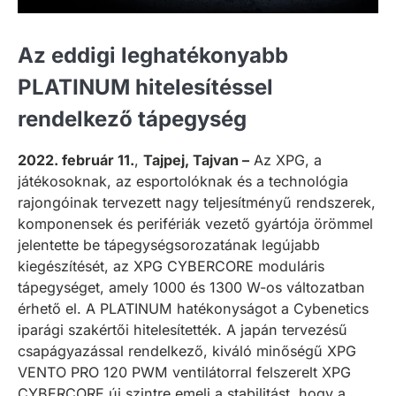
Az eddigi leghatékonyabb
PLATINUM hitelesítéssel
rendelkező tápegység
2022. február 11.
,
Tajpej, Tajvan –
Az XPG, a
játékosoknak, az esportolóknak és a technológia
rajongóinak tervezett nagy teljesítményű rendszerek,
komponensek és perifériák vezető gyártója örömmel
jelentette be tápegységsorozatának legújabb
kiegészítését, az XPG CYBERCORE moduláris
tápegységet, amely 1000 és 1300 W-os változatban
érhető el. A PLATINUM hatékonyságot a Cybenetics
iparági szakértői hitelesítették. A japán tervezésű
csapágyazással rendelkező, kiváló minőségű XPG
VENTO PRO 120 PWM ventilátorral felszerelt XPG
CYBERCORE új szintre emeli a stabilitást, hogy a