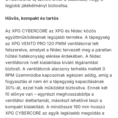
legjobb játékélményt biztosítsa.
Hűvös, kompakt és tartós
Az XPG CYBERCORE az XPG és Nidec közös
együttműködésének legújabb terméke. A tápegység
az XPG VENTO PRO 120 PWM ventilátorral lett
felszerelve, amelyet a Nidec tervezett meg a páratlan
hűtési hatékonyság elérése érdekében. A Nidec
ventilátorok ívelt kialakítása kiváló légáramlást
biztosít. A ventilátorok alacsony terhelés mellett 0
RPM üzemmódba kapcsolnak egészen addig, amíg a
fogyasztás el nem éri a tápegység kapacitásának
30%-át, ezzel halk működést biztosítva. Ennek két
fő előnye van – egyrészt meghosszabbítja a
ventilátor élettartamát, másrészt lehetővé teszi a
kompakt kialakítást. A mindössze 160 mm hosszú
XPG CYBERCORE az egyik legkisebb megoldás a