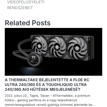
VIDEÓFELÜGYELETI
RENDSZEREIT
Related Posts
A THERMALTAKE BEJELENTETTE A FLOE RC
ULTRA 240/360 ÉS A TOUGHLIQUID ULTRA
240/360 AIO HŰTÉSEK MEGJELENÉSÉT
2022. július 22., Tajpej, Tajvan – AThermaltake, a prémium
hűtési-, gaming periféria és a nagy teljesítményű
memóriamegoldások vezető gyártója örömmel jelentette be…