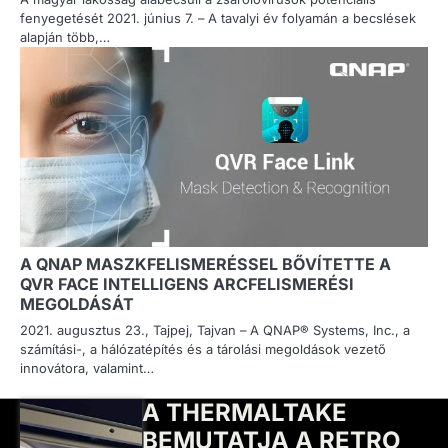
fenyegetését 2021. június 7. – A tavalyi év folyamán a becslések
alapján több,…
A QNAP MASZKFELISMERÉSSEL BŐVÍTETTE A
QVR FACE INTELLIGENS ARCFELISMERÉSI
MEGOLDÁSÁT
2021. augusztus 23., Tajpej, Tajvan – A QNAP® Systems, Inc., a
számítási-, a hálózatépítés és a tárolási megoldások vezető
innovátora, valamint…
A THERMALTAKE
BEMUTATJA A RETRO