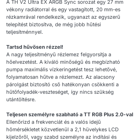
A TH V2 Ultra EX ARGB Sync sorozat egy 27 mm
vékony radiátorral és egy vastagított, 20 mm-es
rézkamrával rendelkezik, ugyanazt az egyszerű
telepítést biztosítva, de még jobb hűtési
teljesítménnyel.
Tartsd hűvösen rézzel!
A nagy teljesítményű rézlemez felgyorsítja a
hőelvezetést. A kiváló minőségű és megbízható
pumpa maximális vízkeringetést tesz lehetővé,
folyamatosan hűtve a rézlemezt. Az alacsony
párolgást biztosító cső hatékonyan csökkenti a
hűtőfolyadék-veszteséget, így nincs szükség
utántöltésre.
Teljesen személyre szabható a TT RGB Plus 2.0-val
Ellenőrizd a frekvenciát és a valós idejű
hőmérsékletet közvetlenül a 2,1 hüvelykes LCD
kijelzőről, vagy szabd személyre az indítási és