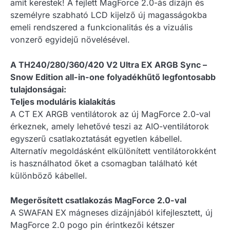
amit kerestek! A fejlett MagForce 2.0-ás dizájn és
személyre szabható LCD kijelző új magasságokba
emeli rendszered a funkcionalitás és a vizuális
vonzerő egyidejű növelésével.
A TH240/280/360/420 V2 Ultra EX ARGB Sync –
Snow Edition all-in-one folyadékhűtő legfontosabb
tulajdonságai:
Teljes moduláris kialakítás
A CT EX ARGB ventilátorok az új MagForce 2.0-val
érkeznek, amely lehetővé teszi az AIO-ventilátorok
egyszerű csatlakoztatását egyetlen kábellel.
Alternatív megoldásként elkülönített ventilátorokként
is használhatod őket a csomagban található két
különböző kábellel.
Megerősített csatlakozás MagForce 2.0-val
A SWAFAN EX mágneses dizájnjából kifejlesztett, új
MagForce 2.0 pogo pin érintkezői kétszer