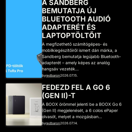
A SANDBERG
BEMUTATJA ÚJ
BLUETOOTH AUDIÓ
ADAPTERÉT ÉS
LAPTOPTÖLTŐIT
A megfizethető számítógépes- és
mobilkiegészítőiről ismert dán márka, a
Sandberg bemutatja legújabb Bluetooth-
adapterét – amely képes az analóg
hangsáv vezeték…
by
redbaron
2026.07.15.
FEDEZD FEL A GO 6
(GEN II)-T
A BOOX örömmel jelenti be a BOOX Go 6
(Gen II) megjelenését, a 6 colos ePaper
olvasót, melyet a mozgásban…
by
redbaron
2026.07.14.