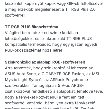
készenléti képernyőt képek vagy GIF-ek feltöltésével
a még érzékibb megjelenésért a TT RGB Plus 2.0
szoftverrel!
TT RGB PLUS ökoszisztéma
Világítsd be rendszered szinte korlátlan
lehetőségekkel, és szinkronizáld TT RGB PLUS
kompatibilis termékeidet, hogy egy igazán egyedi
RGB-ökoszisztémát hozz létre!
Szinkronizáld az alaplapi RGB-szoftverrel!
Arra tervezték, hogy szinkronizálni lehessen az
ASUS Aura Sync, a GIGABYTE RGB Fusion, az MSI
Mystic Light Sync és az ASRock Polychrome
szoftverekkel. Támogatja az 5 V-os ARGB-
csatlakozóval rendelkező alaplapokat, lehetővé téve,
hogy a fényeket közvetlenül a fent említett
szoftverből vezéreld, bármilyen extra fénykezelő
szoftver vagy vezérlők telepítése nélkül. További