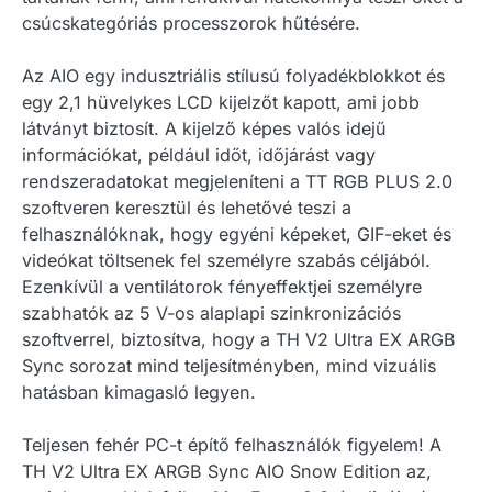
csúcskategóriás processzorok hűtésére.
Az AIO egy indusztriális stílusú folyadékblokkot és
egy 2,1 hüvelykes LCD kijelzőt kapott, ami jobb
látványt biztosít. A kijelző képes valós idejű
információkat, például időt, időjárást vagy
rendszeradatokat megjeleníteni a TT RGB PLUS 2.0
szoftveren keresztül és lehetővé teszi a
felhasználóknak, hogy egyéni képeket, GIF-eket és
videókat töltsenek fel személyre szabás céljából.
Ezenkívül a ventilátorok fényeffektjei személyre
szabhatók az 5 V-os alaplapi szinkronizációs
szoftverrel, biztosítva, hogy a TH V2 Ultra EX ARGB
Sync sorozat mind teljesítményben, mind vizuális
hatásban kimagasló legyen.
Teljesen fehér PC-t építő felhasználók figyelem! A
TH V2 Ultra EX ARGB Sync AIO Snow Edition az,