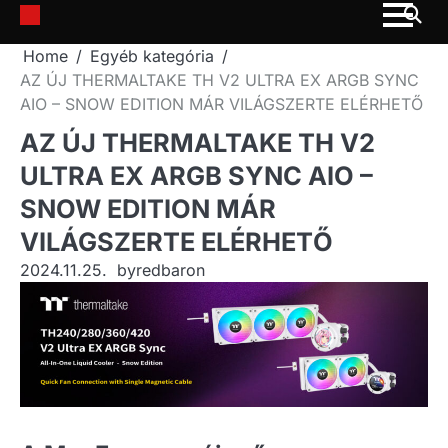
Skip
to
Home
Egyéb kategória
content
AZ ÚJ THERMALTAKE TH V2 ULTRA EX ARGB SYNC
AIO – SNOW EDITION MÁR VILÁGSZERTE ELÉRHETŐ
AZ ÚJ THERMALTAKE TH V2
ULTRA EX ARGB SYNC AIO –
SNOW EDITION MÁR
VILÁGSZERTE ELÉRHETŐ
2024.11.25.
by
redbaron