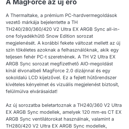
A MagForce az új erő
A Thermaltake, a prémium PC-hardvermegoldások
vezető márkája bejelentette a TH
TH240/280/360/420 V2 Ultra EX ARGB Sync all-in-
one folyadékhűtő Snow Edition sorozat
megjelenését. A korábbi fekete változat mellett az új
szín tökéletes azoknak a felhasználóknak, akik egy
teljesen fehér PC-t szeretnének. A TH V2 Ultra EX
ARGB Sync sorozat megfizethető AIO-megoldást
kínál élvonalbeli MagForce 2.0 dizájnnal és egy
sokoldalú LCD kijelzővel. Ez a fejlett hűtőrendszer
kivételes kényelmet és vizuális megjelenést biztosít,
felülmúlva elvárásaidat!
Az új sorozatba beletartoznak a TH240/360 V2 Ultra
EX ARGB Sync modellek, amelyek 120 mm-es CT EX
ARGB Sync ventilátorokat használnak, valamint a
TH280/420 V2 Ultra EX ARGB Sync modellek,