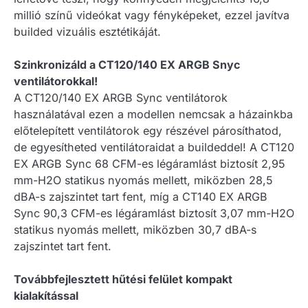
millió színű videókat vagy fényképeket, ezzel javítva
builded vizuális esztétikáját.
Szinkronizáld a CT120/140 EX ARGB Snyc
ventilátorokkal!
A CT120/140 EX ARGB Sync ventilátorok
használatával ezen a modellen nemcsak a házainkba
előtelepített ventilátorok egy részével párosíthatod,
de egyesítheted ventilátoraidat a buildeddel! A CT120
EX ARGB Sync 68 CFM-es légáramlást biztosít 2,95
mm-H2O statikus nyomás mellett, miközben 28,5
dBA-s zajszintet tart fent, míg a CT140 EX ARGB
Sync 90,3 CFM-es légáramlást biztosít 3,07 mm-H2O
statikus nyomás mellett, miközben 30,7 dBA-s
zajszintet tart fent.
Továbbfejlesztett hűtési felület kompakt
kialakítással