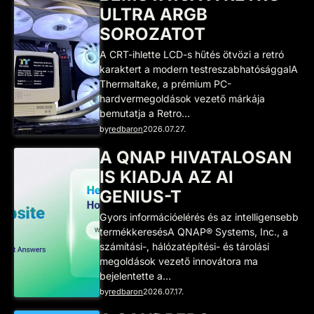
ULTRA ARGB
SOROZATOT
A CRT-ihlette LCD-s hűtés ötvözi a retró
karaktert a modern testreszabhatósággalA
Thermaltake, a prémium PC-
hardvermegoldások vezető márkája
bemutatja a Retro…
by
redbaron
2026.07.27.
A QNAP HIVATALOSAN
IS KIADJA AZ AI
GENIUS-T
Gyors információelérés és az intelligensebb
termékkeresésA QNAP® Systems, Inc., a
számítási-, hálózatépítési- és tárolási
megoldások vezető innovátora ma
bejelentette a…
by
redbaron
2026.07.17.