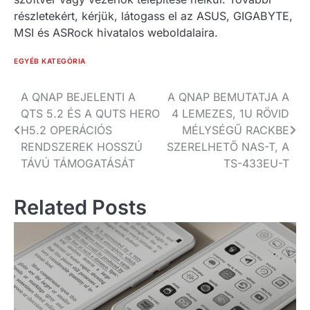
részletekért, kérjük, látogass el az ASUS, GIGABYTE,
MSI és ASRock hivatalos weboldalaira.
EGYÉB KATEGÓRIA
Bejegyzés
A QNAP BEJELENTI A
A QNAP BEMUTATJA A
QTS 5.2 ÉS A QUTS HERO
4 LEMEZES, 1U RÖVID
navigáció
H5.2 OPERÁCIÓS
MÉLYSÉGŰ RACKBE
RENDSZEREK HOSSZÚ
SZERELHETŐ NAS-T, A
TÁVÚ TÁMOGATÁSÁT
TS-433EU-T
Related Posts