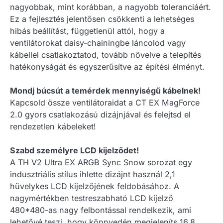
nagyobbak, mint korábban, a nagyobb toleranciáért.
Ez a fejlesztés jelentősen csökkenti a lehetséges
hibás beállítást, függetlenül attól, hogy a
ventilátorokat daisy-chainingbe láncolod vagy
kábellel csatlakoztatod, tovább növelve a telepítés
hatékonyságát és egyszerűsítve az építési élményt.
Mondj búcsút a temérdek mennyiségű kábelnek!
Kapcsold össze ventilátoraidat a CT EX MagForce
2.0 gyors csatlakozású dizájnjával és felejtsd el
rendezetlen kábeleket!
Szabd személyre LCD kijelződet!
A TH V2 Ultra EX ARGB Sync Snow sorozat egy
indusztriális stílus ihlette dizájnt használ 2,1
hüvelykes LCD kijelzőjének feldobásához. A
nagymértékben testreszabható LCD kijelző
480*480-as nagy felbontással rendelkezik, ami
lehetővé teszi, hogy könnyedén megjeleníts 16,8