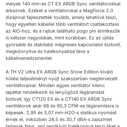
melyek 140 mm-es CT EX ARGB Sync ventilátorokkal
érkeznek. Ezeket a ventilátorokat a MagForce 2.0
dizájnnal fejlesztették tovább, amely lehetővé teszi,
hogy egyetlen kábellel több ventilátort csatlakoztass
az AIO-hoz, és a rajtuk található pogo pin érintkezők
is kétszer nagyobbak, mint korábban. Ez az újítás
gyorsabb és stabilabb mágneses kapcsolatot biztosít,
megkönnyítve és hatékonyabbá téve a
kábelmenedzsmentet.
A TH V2 Ultra EX ARGB Sync Snow Edition kiváló
hűtési teljesítményt nyújt szakszerűen megtervezett
ventilátoraival. Minden egyes ventilátor kilenc
lapáttal rendelkezik és lenyűgöző légáramlást
biztosít, így CT120 EX és a CT140 EX ARGB Sync
ventilátorok akár 68 és 90,3 CFM-es légáramlásra is
képesek. 2,95 és 3,07 mm-H2O-s statikus nyomást
érnek el, miközben 28,5 és 30,7 dBA-s zajszintet
tartanak fenn, ami rendkívül hatékonnyá teszi őket a