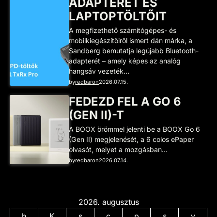
ADAPTERÉT ÉS
LAPTOPTÖLTŐIT
A megfizethető számítógépes- és
mobilkiegészítőiről ismert dán márka, a
Sandberg bemutatja legújabb Bluetooth-
adapterét – amely képes az analóg
hangsáv vezeték…
by
redbaron
2026.07.15.
FEDEZD FEL A GO 6
(GEN II)-T
A BOOX örömmel jelenti be a BOOX Go 6
(Gen II) megjelenését, a 6 colos ePaper
olvasót, melyet a mozgásban…
by
redbaron
2026.07.14.
2026. augusztus
h
K
s
c
p
s
v