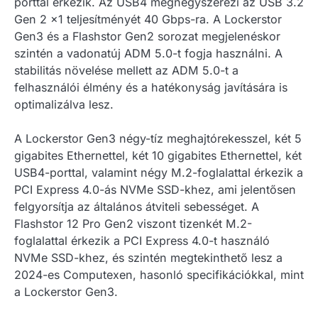
porttal érkezik. Az USB4 megnégyszerezi az USB 3.2
Gen 2 x1 teljesítményét 40 Gbps-ra. A Lockerstor
Gen3 és a Flashstor Gen2 sorozat megjelenéskor
szintén a vadonatúj ADM 5.0-t fogja használni. A
stabilitás növelése mellett az ADM 5.0-t a
felhasználói élmény és a hatékonyság javítására is
optimalizálva lesz.
A Lockerstor Gen3 négy-tíz meghajtórekesszel, két 5
gigabites Ethernettel, két 10 gigabites Ethernettel, két
USB4-porttal, valamint négy M.2-foglalattal érkezik a
PCI Express 4.0-ás NVMe SSD-khez, ami jelentősen
felgyorsítja az általános átviteli sebességet. A
Flashstor 12 Pro Gen2 viszont tizenkét M.2-
foglalattal érkezik a PCI Express 4.0-t használó
NVMe SSD-khez, és szintén megtekinthető lesz a
2024-es Computexen, hasonló specifikációkkal, mint
a Lockerstor Gen3.