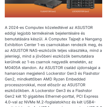
A 2024-es Computex közeledtével az ASUSTOR
eddigi legjobb termékeinek bejelentésére és
bemutatására készül. A Computex Tajpejt a Nangang
Exhibition Center 1-es csarnokában rendezik meg, és
az ASUSTOR NAS-eszközök teljes választéka, mind a
jelenlegi, mind a jövőbeni eszközök bemutatásra
kerülnek az 1-es csarnok negyedik emeletén, az
M0405A standon. Az ASUSTOR család újdonságai a
hamarosan megjelenő Lockerstor Gen3 és Flashstor
Gen2, mindkettőben AMD Ryzen Embedded
processzorokkal, most először az ASUSTOR
eszközökben. A Lockerstor Gen3 és a Flashstor
Gen2 két 10 gigabites Ethernet-porttal, PCI Express
4.0-val az NVMe M.2-foglalatokhoz és két USB4-