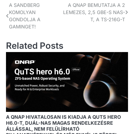
Bejegyzés
A SANDBERG
A QNAP BEMUTATJA A 2
KOMOLYAN
LEMEZES, 2,5 GBE-S NAS-
navigáció
GONDOLJA A
T, A TS-216G-T
GAMINGET!
Related Posts
A QNAP HIVATALOSAN IS KIADJA A QUTS HERO
H6.0-T, DUÁL-NAS MAGAS RENDELKEZÉSRE
ÁLLÁSSAL, NEM FELÜLÍRHATÓ