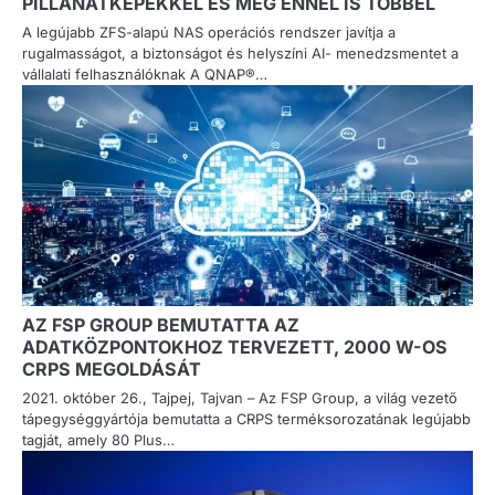
PILLANATKÉPEKKEL ÉS MÉG ENNÉL IS TÖBBEL
A legújabb ZFS-alapú NAS operációs rendszer javítja a
rugalmasságot, a biztonságot és helyszíni AI- menedzsmentet a
vállalati felhasználóknak A QNAP®…
AZ FSP GROUP BEMUTATTA AZ
ADATKÖZPONTOKHOZ TERVEZETT, 2000 W-OS
CRPS MEGOLDÁSÁT
2021. október 26., Tajpej, Tajvan – Az FSP Group, a világ vezető
tápegységgyártója bemutatta a CRPS terméksorozatának legújabb
tagját, amely 80 Plus…