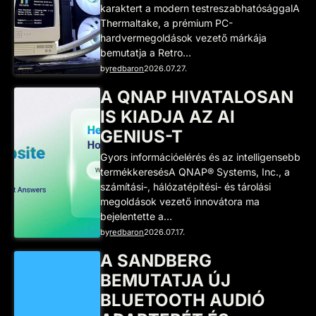
karaktert a modern testreszabhatósággalA
Thermaltake, a prémium PC-
hardvermegoldások vezető márkája
bemutatja a Retro…
by
redbaron
2026.07.27.
A QNAP HIVATALOSAN
IS KIADJA AZ AI
GENIUS-T
Gyors információelérés és az intelligensebb
termékkeresésA QNAP® Systems, Inc., a
számítási-, hálózatépítési- és tárolási
megoldások vezető innovátora ma
bejelentette a…
by
redbaron
2026.07.17.
A SANDBERG
BEMUTATJA ÚJ
BLUETOOTH AUDIÓ