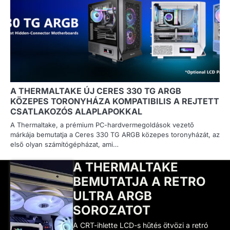
A THERMALTAKE ÚJ CERES 330 TG ARGB
KÖZEPES TORONYHÁZA KOMPATIBILIS A REJTETT
CSATLAKOZÓS ALAPLAPOKKAL
A Thermaltake, a prémium PC-hardvermegoldások vezető
márkája bemutatja a Ceres 330 TG ARGB közepes toronyházát, az
első olyan számítógépházat, ami…
A THERMALTAKE
BEMUTATJA A RETRO
ULTRA ARGB
SOROZATOT
A CRT-ihlette LCD-s hűtés ötvözi a retró