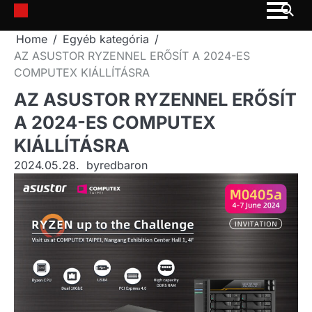
Skip
to
Home
Egyéb kategória
content
AZ ASUSTOR RYZENNEL ERŐSÍT A 2024-ES
COMPUTEX KIÁLLÍTÁSRA
AZ ASUSTOR RYZENNEL ERŐSÍT
A 2024-ES COMPUTEX
KIÁLLÍTÁSRA
2024.05.28.
by
redbaron