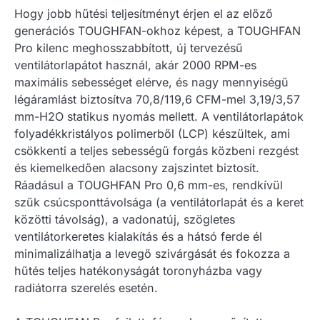
Hogy jobb hűtési teljesítményt érjen el az előző
generációs TOUGHFAN-okhoz képest, a TOUGHFAN
Pro kilenc meghosszabbított, új tervezésű
ventilátorlapátot használ, akár 2000 RPM-es
maximális sebességet elérve, és nagy mennyiségű
légáramlást biztosítva 70,8/119,6 CFM-mel 3,19/3,57
mm-H2O statikus nyomás mellett. A ventilátorlapátok
folyadékkristályos polimerből (LCP) készültek, ami
csökkenti a teljes sebességű forgás közbeni rezgést
és kiemelkedően alacsony zajszintet biztosít.
Ráadásul a TOUGHFAN Pro 0,6 mm-es, rendkívül
szűk csúcsponttávolsága (a ventilátorlapát és a keret
közötti távolság), a vadonatúj, szögletes
ventilátorkeretes kialakítás és a hátsó ferde él
minimalizálhatja a levegő szivárgását és fokozza a
hűtés teljes hatékonyságát toronyházba vagy
radiátorra szerelés esetén.