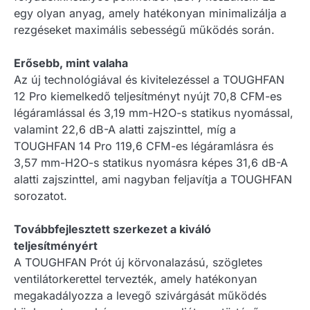
egy olyan anyag, amely hatékonyan minimalizálja a
rezgéseket maximális sebességű működés során.
Erősebb, mint valaha
Az új technológiával és kivitelezéssel a TOUGHFAN
12 Pro kiemelkedő teljesítményt nyújt 70,8 CFM-es
légáramlással és 3,19 mm-H2O-s statikus nyomással,
valamint 22,6 dB-A alatti zajszinttel, míg a
TOUGHFAN 14 Pro 119,6 CFM-es légáramlásra és
3,57 mm-H2O-s statikus nyomásra képes 31,6 dB-A
alatti zajszinttel, ami nagyban feljavítja a TOUGHFAN
sorozatot.
Továbbfejlesztett szerkezet a kiváló
teljesítményért
A TOUGHFAN Prót új körvonalazású, szögletes
ventilátorkerettel tervezték, amely hatékonyan
megakadályozza a levegő szivárgását működés