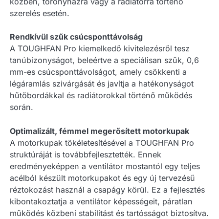
közben, toronyházra vagy a radiátorra történő
szerelés esetén.
Rendkívül szűk csúcsponttávolság
A TOUGHFAN Pro kiemelkedő kivitelezésről tesz
tanúbizonyságot, beleértve a speciálisan szűk, 0,6
mm-es csúcsponttávolságot, amely csökkenti a
légáramlás szivárgását és javítja a hatékonyságot
hűtőbordákkal és radiátorokkal történő működés
során.
Optimalizált, fémmel megerősített motorkupak
A motorkupak tökéletesítésével a TOUGHFAN Pro
struktúráját is továbbfejlesztették. Ennek
eredményeképpen a ventilátor mostantól egy teljes
acélból készült motorkupakot és egy új tervezésű
réztokozást használ a csapágy körül. Ez a fejlesztés
kibontakoztatja a ventilátor képességeit, páratlan
működés közbeni stabilitást és tartósságot biztosítva.