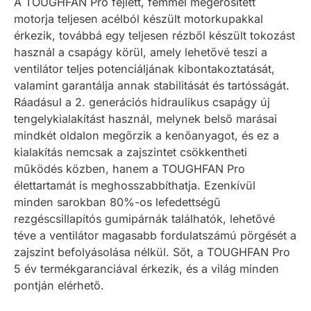
A TOUGHFAN Pro fejlett, fémmel megerősített
motorja teljesen acélból készült motorkupakkal
érkezik, továbbá egy teljesen rézből készült tokozást
használ a csapágy körül, amely lehetővé teszi a
ventilátor teljes potenciáljának kibontakoztatását,
valamint garantálja annak stabilitását és tartósságát.
Ráadásul a 2. generációs hidraulikus csapágy új
tengelykialakítást használ, melynek belső marásai
mindkét oldalon megőrzik a kenőanyagot, és ez a
kialakítás nemcsak a zajszintet csökkentheti
működés közben, hanem a TOUGHFAN Pro
élettartamát is meghosszabbíthatja. Ezenkívül
minden sarokban 80%-os lefedettségű
rezgéscsillapítós gumipárnák találhatók, lehetővé
téve a ventilátor magasabb fordulatszámú pörgését a
zajszint befolyásolása nélkül. Sőt, a TOUGHFAN Pro
5 év termékgaranciával érkezik, és a világ minden
pontján elérhető.