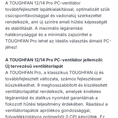
A TOUGHFAN 12/14 Pro PC-ventilátor
továbbfejlesztett lapátkialakítással, optimalizált szűk
csúcsponttávolsággal és vadonatúj szerkezettel
rendelkezik, ami új szintre emeli hűtési képességét
és stabilitását. A maximális légáramlási
hatékonysággal és a minimális zajszinttel a
TOUGHFAN Pro lehet az ideális választás álmaid PC-
jéhez!
A TOUGHFAN 12/14 Pro PC-ventilátor jellemzői:
Új tervezésű ventilátorlapát
A TOUGHFAN Pro, a klasszikus TOUGHFAN új és
továbbfejlesztett változata, számos fejlesztéssel
büszkélkedhet. 9 meghosszabbított és kiszélesített
ventilátorlapáttal rendelkezik, amelyek kivételes
légáramlást és statikus nyomást garantálnak a
fokozott hűtési teljesítmény érdekében. Ráadásul a
ventilátorlapátok aprólékos gondossággal,
folyadékkristályos polimerből (LCP) készültek. Ez