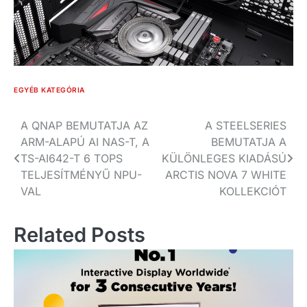
EGYÉB KATEGÓRIA
Bejegyzés
A QNAP BEMUTATJA AZ
A STEELSERIES
ARM-ALAPÚ AI NAS-T, A
BEMUTATJA A
navigáció
TS-AI642-T 6 TOPS
KÜLÖNLEGES KIADÁSÚ
TELJESÍTMÉNYŰ NPU-
ARCTIS NOVA 7 WHITE
VAL
KOLLEKCIÓT
Related Posts