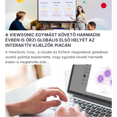
A VIEWSONIC EGYMÁST KÖVETŐ HARMADIK
ÉVBEN IS ŐRZI GLOBÁLIS ELSŐ HELYÉT AZ
INTERAKTÍV KIJELZŐK PIACÁN
A ViewSonic Corp., a vizuális és EdTech megoldások globálisan
vezető gyártója bejelentette, hogy egymást követő harmadik
évben is megtartotta első…