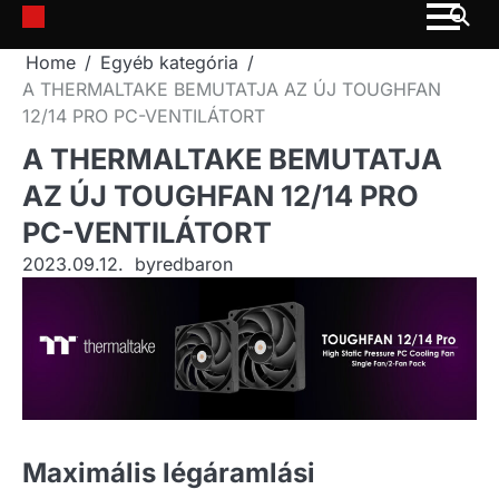
Skip
to
Home
Egyéb kategória
content
A THERMALTAKE BEMUTATJA AZ ÚJ TOUGHFAN
12/14 PRO PC-VENTILÁTORT
A THERMALTAKE BEMUTATJA
AZ ÚJ TOUGHFAN 12/14 PRO
PC-VENTILÁTORT
2023.09.12.
by
redbaron
Maximális légáramlási