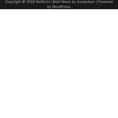
Copyright © 2026
RedCom
| Brief News by
Ascendoor
| Powered
by
WordPress
.