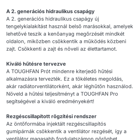
A 2. generációs hidraulikus csapágy
A 2. generációs hidraulikus csapágy új
tengelykialakítást használ belső marásokkal, amelyek
lehetővé teszik a kenőanyag megőrzését mindkét
oldalon, miközben csökkentik a működés közbeni
zajt. Csökkenti a zajt és növeli az élettartamot.
Kiváló hűtésre tervezve
A TOUGHFAN Prót mindenre kiterjedő hűtési
alkalmazásra tervezték. Ez a tökéletes megoldás,
akár radiátorventilátorként, akár léghűtőn használod.
Növeld a hűtési teljesítményt a TOUGHFAN Pro
segítségével a kiváló eredményekért!
Rezgéscsillapított rögzítési rendszer
Az öntőformába injektált rezgéscsillapítós
gumipárnák csökkentik a ventilátor rezgését, így a
ventilátor magasabb fordulatszámon pöröghet,