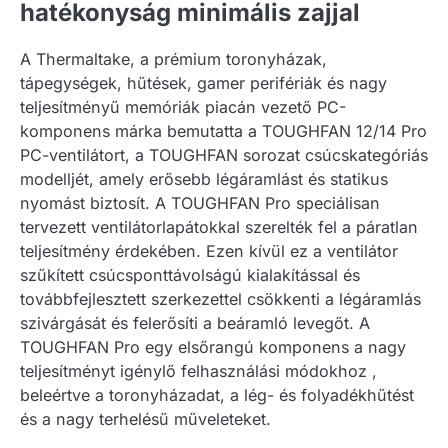
hatékonyság minimális zajjal
A Thermaltake, a prémium toronyházak,
tápegységek, hűtések, gamer perifériák és nagy
teljesítményű memóriák piacán vezető PC-
komponens márka bemutatta a TOUGHFAN 12/14 Pro
PC-ventilátort, a TOUGHFAN sorozat csúcskategóriás
modelljét, amely erősebb légáramlást és statikus
nyomást biztosít. A TOUGHFAN Pro speciálisan
tervezett ventilátorlapátokkal szerelték fel a páratlan
teljesítmény érdekében. Ezen kívül ez a ventilátor
szűkített csúcsponttávolságú kialakítással és
továbbfejlesztett szerkezettel csökkenti a légáramlás
szivárgását és felerősíti a beáramló levegőt. A
TOUGHFAN Pro egy elsőrangú komponens a nagy
teljesítményt igénylő felhasználási módokhoz ,
beleértve a toronyházadat, a lég- és folyadékhűtést
és a nagy terhelésű műveleteket.