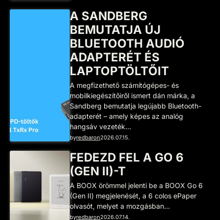
A SANDBERG
BEMUTATJA ÚJ
BLUETOOTH AUDIÓ
ADAPTERÉT ÉS
LAPTOPTÖLTŐIT
A megfizethető számítógépes- és
mobilkiegészítőiről ismert dán márka, a
Sandberg bemutatja legújabb Bluetooth-
adapterét – amely képes az analóg
hangsáv vezeték…
by
redbaron
2026.07.15.
FEDEZD FEL A GO 6
(GEN II)-T
A BOOX örömmel jelenti be a BOOX Go 6
(Gen II) megjelenését, a 6 colos ePaper
olvasót, melyet a mozgásban…
by
redbaron
2026.07.14.