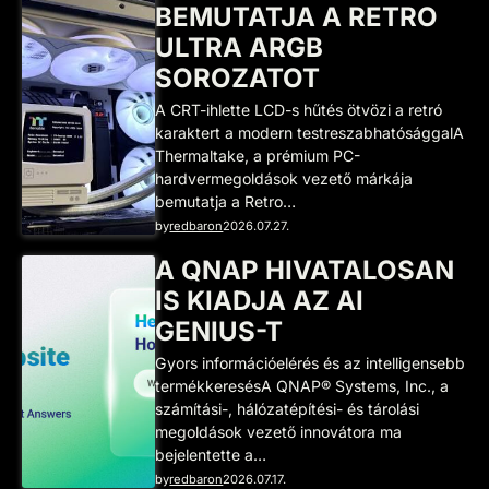
BEMUTATJA A RETRO
ULTRA ARGB
SOROZATOT
A CRT-ihlette LCD-s hűtés ötvözi a retró
karaktert a modern testreszabhatósággalA
Thermaltake, a prémium PC-
hardvermegoldások vezető márkája
bemutatja a Retro…
by
redbaron
2026.07.27.
A QNAP HIVATALOSAN
IS KIADJA AZ AI
GENIUS-T
Gyors információelérés és az intelligensebb
termékkeresésA QNAP® Systems, Inc., a
számítási-, hálózatépítési- és tárolási
megoldások vezető innovátora ma
bejelentette a…
by
redbaron
2026.07.17.