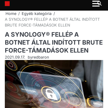
Skip
to
Home
Egyéb kategória
content
A SYNOLOGY® FELLÉP A BOTNET ÁLTAL INDÍTOTT
BRUTE FORCE-TÁMADÁSOK ELLEN
A SYNOLOGY® FELLÉP A
BOTNET ÁLTAL INDÍTOTT BRUTE
FORCE-TÁMADÁSOK ELLEN
2021.09.17.
by
redbaron