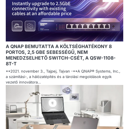
A QNAP BEMUTATTA A KÖLTSÉGHATÉKONY 8
PORTOS, 2,5 GBE SEBESSÉGŰ, NEM
MENEDZSELHETŐ SWITCH-CSÉT, A QSW-1108-
8T-T
**2021. november 3., Tajpej, Tajvan -**A QNAP® Systems, Inc.,
a számítási-, a hálózatépítés és a tárolási megoldások egyik
vezető innovátora…