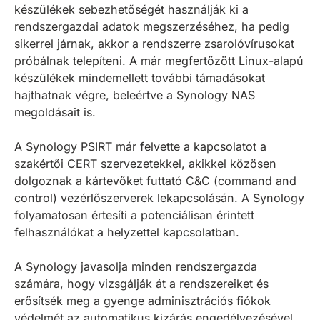
készülékek sebezhetőségét használják ki a
rendszergazdai adatok megszerzéséhez, ha pedig
sikerrel járnak, akkor a rendszerre zsarolóvírusokat
próbálnak telepíteni. A már megfertőzött Linux-alapú
készülékek mindemellett további támadásokat
hajthatnak végre, beleértve a Synology NAS
megoldásait is.
A Synology PSIRT már felvette a kapcsolatot a
szakértői CERT szervezetekkel, akikkel közösen
dolgoznak a kártevőket futtató C&C (command and
control) vezérlőszerverek lekapcsolásán. A Synology
folyamatosan értesíti a potenciálisan érintett
felhasználókat a helyzettel kapcsolatban.
A Synology javasolja minden rendszergazda
számára, hogy vizsgálják át a rendszereiket és
erősítsék meg a gyenge adminisztrációs fiókok
védelmét az automatikus kizárás engedélyezésével