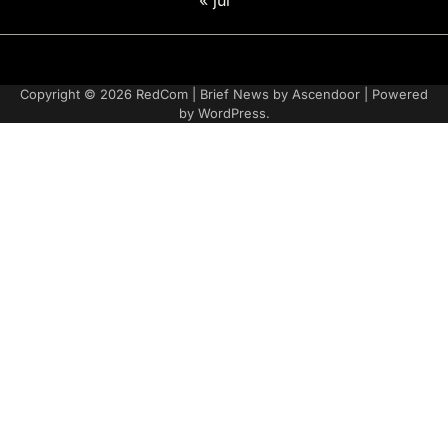
« júl
Adatvédelmi
irányelvek
Copyright © 2026
RedCom
| Brief News by
Ascendoor
| Powered
by
WordPress
.