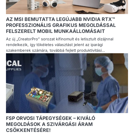
AZ MSI BEMUTATTA LEGÚJABB NVIDIA RTX™
PROFESSZIONÁLIS GRAFIKUS MEGOLDÁSSAL
FELSZERELT MOBIL MUNKAÁLLOMÁSAIT
Az új „CreatorPro” sorozat kifinomult és letisztult dizájnnal
rendelkezik, így tökéletes választást jelent az iparági
szakemberek számára, továbbá fejlett produktivitási…
FSP ORVOSI TÁPEGYSÉGEK – KIVÁLÓ
MEGOLDÁSOK A SZIVÁRGÁSI ÁRAM
CSÖKKENTÉSÉRE!