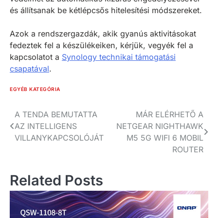
és állítsanak be kétlépcsős hitelesítési módszereket.
Azok a rendszergazdák, akik gyanús aktivitásokat
fedeztek fel a készülékeiken, kérjük, vegyék fel a
kapcsolatot a
Synology technikai támogatási
csapatával
.
EGYÉB KATEGÓRIA
Bejegyzés
A TENDA BEMUTATTA
MÁR ELÉRHETŐ A
AZ INTELLIGENS
NETGEAR NIGHTHAWK
navigáció
VILLANYKAPCSOLÓJÁT
M5 5G WIFI 6 MOBIL
ROUTER
Related Posts