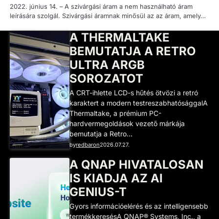
2022. június 14. – A szivárgási áram a nem használható áram
leírására szolgál. Szivárgási áramnak minősül az az áram, amely…
A THERMALTAKE
BEMUTATJA A RETRO
ULTRA ARGB
SOROZATOT
A CRT-ihlette LCD-s hűtés ötvözi a retró
karaktert a modern testreszabhatósággalA
Thermaltake, a prémium PC-
hardvermegoldások vezető márkája
bemutatja a Retro…
by
redbaron
2026.07.27.
A QNAP HIVATALOSAN
IS KIADJA AZ AI
GENIUS-T
Gyors információelérés és az intelligensebb
termékkeresésA QNAP® Systems, Inc., a