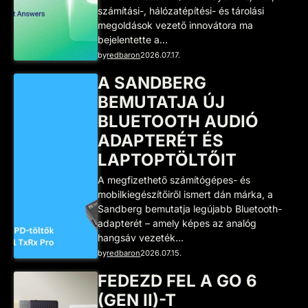
számítási-, hálózatépítési- és tárolási
megoldások vezető innovátora ma
bejelentette a…
by
redbaron
2026.07.17.
A SANDBERG
BEMUTATJA ÚJ
BLUETOOTH AUDIÓ
ADAPTERÉT ÉS
LAPTOPTÖLTŐIT
A megfizethető számítógépes- és
mobilkiegészítőiről ismert dán márka, a
Sandberg bemutatja legújabb Bluetooth-
adapterét – amely képes az analóg
hangsáv vezeték…
by
redbaron
2026.07.15.
FEDEZD FEL A GO 6
(GEN II)-T