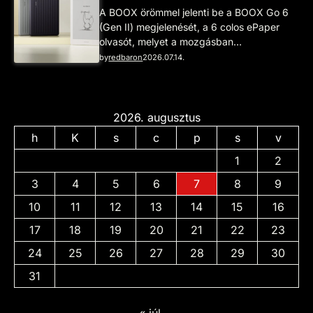
A BOOX örömmel jelenti be a BOOX Go 6
(Gen II) megjelenését, a 6 colos ePaper
olvasót, melyet a mozgásban…
by
redbaron
2026.07.14.
2026. augusztus
h
K
s
c
p
s
v
1
2
3
4
5
6
7
8
9
10
11
12
13
14
15
16
17
18
19
20
21
22
23
24
25
26
27
28
29
30
31