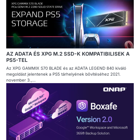
AZ ADATA ÉS XPG M.2 SSD-K KOMPATIBILISEK A
PS5-TEL
Az XPG GAMMIX S70 BLADE és az ADATA LEGEND 840 kiváló
megoldást jelentenek a PS5 tárhelyének bővítéséhez 2021.
november 3.,…