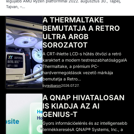
legújabb AMD Ryzen platformmal 2022. augusztus 30., Tajpej,
Tajvan, –…
A THERMALTAKE
BEMUTATJA A RETRO
ULTRA ARGB
SOROZATOT
A CRT-ihlette LCD-s hűtés ötvözi a retró
karaktert a modern testreszabhatósággalA
Thermaltake, a prémium PC-
hardvermegoldások vezető márkája
bemutatja a Retro…
by
redbaron
2026.07.27.
A QNAP HIVATALOSAN
IS KIADJA AZ AI
GENIUS-T
Gyors információelérés és az intelligensebb
termékkeresésA QNAP® Systems, Inc., a