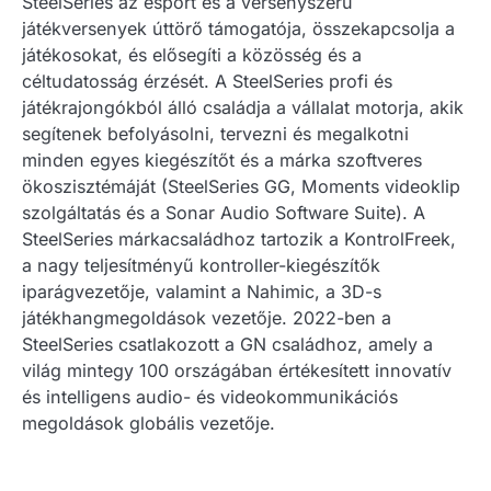
SteelSeries az esport és a versenyszerű
játékversenyek úttörő támogatója, összekapcsolja a
játékosokat, és elősegíti a közösség és a
céltudatosság érzését. A SteelSeries profi és
játékrajongókból álló családja a vállalat motorja, akik
segítenek befolyásolni, tervezni és megalkotni
minden egyes kiegészítőt és a márka szoftveres
ökoszisztémáját (SteelSeries GG, Moments videoklip
szolgáltatás és a Sonar Audio Software Suite). A
SteelSeries márkacsaládhoz tartozik a KontrolFreek,
a nagy teljesítményű kontroller-kiegészítők
iparágvezetője, valamint a Nahimic, a 3D-s
játékhangmegoldások vezetője. 2022-ben a
SteelSeries csatlakozott a GN családhoz, amely a
világ mintegy 100 országában értékesített innovatív
és intelligens audio- és videokommunikációs
megoldások globális vezetője.