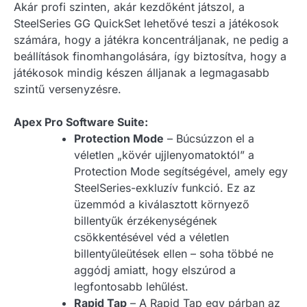
Akár profi szinten, akár kezdőként játszol, a
SteelSeries GG QuickSet lehetővé teszi a játékosok
számára, hogy a játékra koncentráljanak, ne pedig a
beállítások finomhangolására, így biztosítva, hogy a
játékosok mindig készen álljanak a legmagasabb
szintű versenyzésre.
Apex Pro Software Suite:
Protection Mode
– Búcsúzzon el a
véletlen „kövér ujjlenyomatoktól” a
Protection Mode segítségével, amely egy
SteelSeries-exkluzív funkció. Ez az
üzemmód a kiválasztott környező
billentyűk érzékenységének
csökkentésével véd a véletlen
billentyűleütések ellen – soha többé ne
aggódj amiatt, hogy elszúrod a
legfontosabb lehűlést.
Rapid Tap
– A Rapid Tap egy párban az