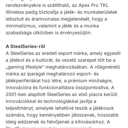
rendezvényekre is szállítható, az Apex Pro TKL
Wireless pedig biztosítja a játék- és munkaterületek
letisztult és áramvonalas megjelenését, hogy a
minimalizmus, valamint a játék és a munka
szabadsága útközben is érvényesüljön.
A SteelSeries-ről
A SteelSeries az eredeti esport márka, amely egyesíti
a játékot és a kultúrát, és vezető szerepet tölt be a
„gaming lifestyle” meghatározásában. A világméretű
márka az iparágat meghatározó esport- és
játékperifériákat hoz létre, a prémium minőségre,
innovációra és funkcionalitásra összpontosítva. A
2001-ben alapított SteelSeries az első piacra kerülő
innovációkkal és technológiákkal javítja a
teljesítményt, amelyek lehetővé teszik a játékosok
számára, hogy keményebben játsszanak, hosszabb
ideig eddzenek és felnőjenek a kihívásokhoz. A