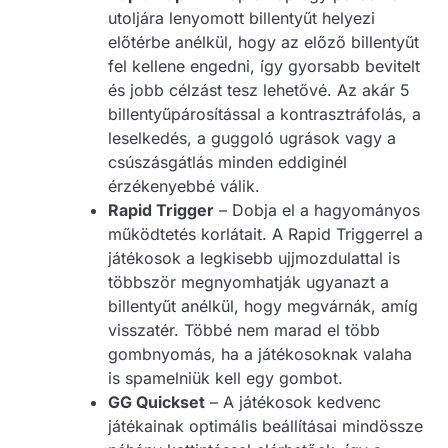
utoljára lenyomott billentyűt helyezi
előtérbe anélkül, hogy az előző billentyűt
fel kellene engedni, így gyorsabb bevitelt
és jobb célzást tesz lehetővé. Az akár 5
billentyűpárosítással a kontrasztráfolás, a
leselkedés, a guggoló ugrások vagy a
csúszásgátlás minden eddiginél
érzékenyebbé válik.
Rapid Trigger
– Dobja el a hagyományos
működtetés korlátait. A Rapid Triggerrel a
játékosok a legkisebb ujjmozdulattal is
többször megnyomhatják ugyanazt a
billentyűt anélkül, hogy megvárnák, amíg
visszatér. Többé nem marad el több
gombnyomás, ha a játékosoknak valaha
is spamelniük kell egy gombot.
GG Quickset
– A játékosok kedvenc
játékainak optimális beállításai mindössze