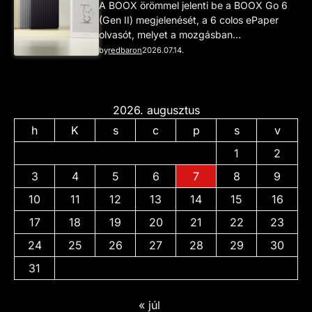
A BOOX örömmel jelenti be a BOOX Go 6
(Gen II) megjelenését, a 6 colos ePaper
olvasót, melyet a mozgásban…
by
redbaron
2026.07.14.
2026. augusztus
h
K
s
c
p
s
v
1
2
3
4
5
6
7
8
9
10
11
12
13
14
15
16
17
18
19
20
21
22
23
24
25
26
27
28
29
30
31
« júl