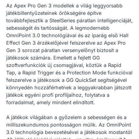
Az Apex Pro Gen 3 modellek a világ leggyorsabb
játékbillentyűzeteinek örökségére építve
továbbfejlesztik a SteelSeries páratlan intelligenciáját,
sebességét és tartósságát. A legmodernebb
OmniPoint 3.0 technológiával és az iparág első Hall
Effect Gen 3 érzékelőjével felszerelve az Apex Pro
Gen 3 sorozat páratlan versenyelőnyt biztosít a
játékosok számára. Emellett a fejlett GG
szoftverfunkciók új csomagjával, köztük a Rapid
Tap, a Rapid Trigger és a Protection Mode funkcióval
felszerelve a játékosok a GG QuickSet segítségével
könnyedén hozzáférhetnek a leggyakrabban játszott
játékok egyéni profi profiljaihoz, folytatva a
forradalmat, amely mindent elindított.
A játékok világában a győzelem a sebességen és a
milliszekundumos pontosságon múlik. Az OmniPoint
3.0 technológia bevezetésével a játékosok mostantól