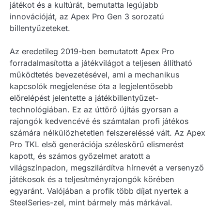
játékot és a kultúrát, bemutatta legújabb
innovációját, az Apex Pro Gen 3 sorozatú
billentyűzeteket.
Az eredetileg 2019-ben bemutatott Apex Pro
forradalmasította a játékvilágot a teljesen állítható
működtetés bevezetésével, ami a mechanikus
kapcsolók megjelenése óta a legjelentősebb
előrelépést jelentette a játékbillentyűzet-
technológiában. Ez az úttörő újítás gyorsan a
rajongók kedvencévé és számtalan profi játékos
számára nélkülözhetetlen felszereléssé vált. Az Apex
Pro TKL első generációja széleskörű elismerést
kapott, és számos győzelmet aratott a
világszínpadon, megszilárdítva hírnevét a versenyző
játékosok és a teljesítményrajongók körében
egyaránt. Valójában a profik több díjat nyertek a
SteelSeries-zel, mint bármely más márkával.