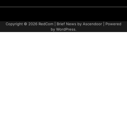
Adatvédelmi
irányelvek
Copyright © 2026
RedCom
| Brief News by
Ascendoor
| Powered
by
WordPress
.