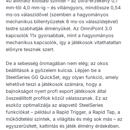
40 állítható kioldási szinttel – az ultra-érzékeny 0,1
mm-től 4,0 mm-ig – és villámgyors, mindössze 0,54
ms-os válaszidővel (szemben a hagyományos
mechanikus billentyűzetek 6 ms-os válaszidejével)
testre szabhatják élményüket. Az OmniPoint 3.0
kapcsolók 11x gyorsabbak, mint a hagyományos
mechanikus kapcsolók, így a játékosok vitathatatlan
előnyre tesznek szert.
De a sebesség önmagában nem elég; az okos
beállítások a győzelem kulcsa. Lépjen be a
SteelSeries GG QuickSet, egy olyan funkció, amely
lehetővé teszi a játékosok számára, hogy a
bajnokságot nyert profi esport játékosok által
összeállított profilok közül válasszanak. Ez az
eszköz optimalizálja az alapvető SteelSeries
funkciókat – például a Rapid Trigger, a Rapid Tap, a
működtetési szintek, a világítás és még sok más – az
egyszerűsített, kattintás és játék élmény érdekében.