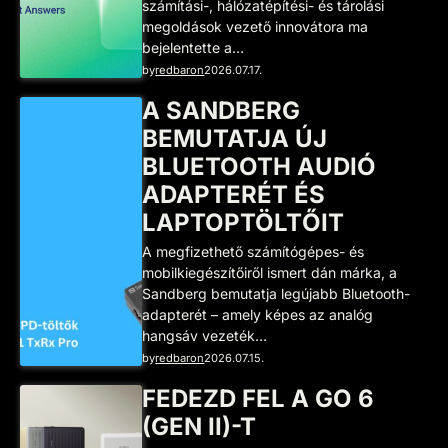
számítási-, hálózatépítési- és tárolási
megoldások vezető innovátora ma
bejelentette a…
by
redbaron
2026.07.17.
A SANDBERG
BEMUTATJA ÚJ
BLUETOOTH AUDIÓ
ADAPTERÉT ÉS
LAPTOPTÖLTŐIT
A megfizethető számítógépes- és
mobilkiegészítőiről ismert dán márka, a
Sandberg bemutatja legújabb Bluetooth-
adapterét – amely képes az analóg
hangsáv vezeték…
by
redbaron
2026.07.15.
FEDEZD FEL A GO 6
(GEN II)-T