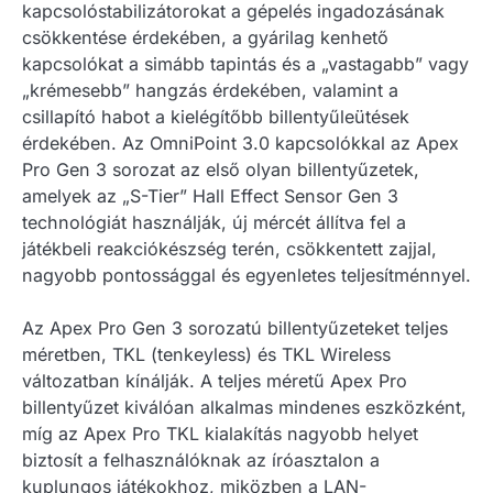
kapcsolóstabilizátorokat a gépelés ingadozásának
csökkentése érdekében, a gyárilag kenhető
kapcsolókat a simább tapintás és a „vastagabb” vagy
„krémesebb” hangzás érdekében, valamint a
csillapító habot a kielégítőbb billentyűleütések
érdekében. Az OmniPoint 3.0 kapcsolókkal az Apex
Pro Gen 3 sorozat az első olyan billentyűzetek,
amelyek az „S-Tier” Hall Effect Sensor Gen 3
technológiát használják, új mércét állítva fel a
játékbeli reakciókészség terén, csökkentett zajjal,
nagyobb pontossággal és egyenletes teljesítménnyel.
Az Apex Pro Gen 3 sorozatú billentyűzeteket teljes
méretben, TKL (tenkeyless) és TKL Wireless
változatban kínálják. A teljes méretű Apex Pro
billentyűzet kiválóan alkalmas mindenes eszközként,
míg az Apex Pro TKL kialakítás nagyobb helyet
biztosít a felhasználóknak az íróasztalon a
kuplungos játékokhoz, miközben a LAN-