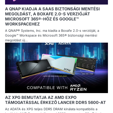
A QNAP KIADJA A SAAS BIZTONSÁGI MENTÉSI
MEGOLDÁST, A BOXAFE 2.0-S VERZIÓJÁT
MICROSOFT 365®-HÖZ ÉS GOOGLE™
WORKSPACEHEZ
A QNAP® Systems, Inc. ma kiadta a Boxafe 2.0-s verzióját, a
Google™ Workspace és Microsoft 365® biztonsági mentési
megoldást új…
AZ XPG BEMUTATJA AZ AMD EXPO
TÁMOGATÁSSAL ÉRKEZŐ LANCER DDR5 5600-AT
Az ADATA és XPG teljes DDR5 DRAM kínálata kompatibilis a