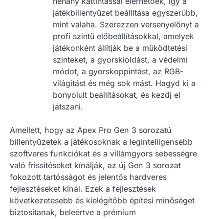
néhány kattintással elérhetőek, így a
játékbillentyűzet beállítása egyszerűbb,
mint valaha. Szerezzen versenyelőnyt a
profi szintű előbeállításokkal, amelyek
játékonként állítják be a működtetési
szinteket, a gyorskioldást, a védelmi
módot, a gyorskoppintást, az RGB-
világítást és még sok mást. Hagyd ki a
bonyolult beállításokat, és kezdj el
játszani.
Amellett, hogy az Apex Pro Gen 3 sorozatú
billentyűzetek a játékosoknak a legintelligensebb
szoftveres funkciókat és a villámgyors sebességre
való frissítéseket kínálják, az új Gen 3 sorozat
fokozott tartósságot és jelentős hardveres
fejlesztéseket kínál. Ezek a fejlesztések
következetesebb és kielégítőbb építési minőséget
biztosítanak, beleértve a prémium