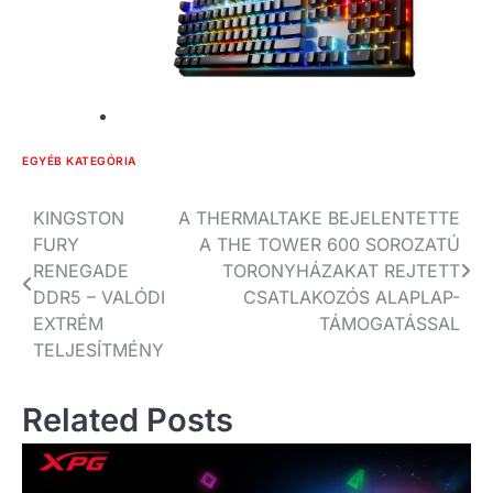
EGYÉB KATEGÓRIA
Bejegyzés
KINGSTON
A THERMALTAKE BEJELENTETTE
FURY
A THE TOWER 600 SOROZATÚ
navigáció
RENEGADE
TORONYHÁZAKAT REJTETT
DDR5 – VALÓDI
CSATLAKOZÓS ALAPLAP-
EXTRÉM
TÁMOGATÁSSAL
TELJESÍTMÉNY
Related Posts