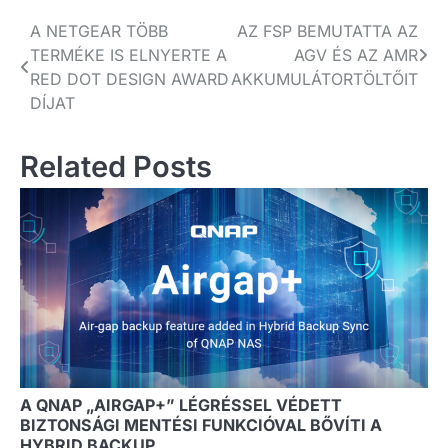
Bejegyzés
A NETGEAR TÖBB
AZ FSP BEMUTATTA AZ
TERMÉKE IS ELNYERTE A
AGV ÉS AZ AMR
navigáció
RED DOT DESIGN AWARD
AKKUMULÁTORTÖLTŐIT
DÍJAT
Related Posts
A QNAP „AIRGAP+” LÉGRÉSSEL VÉDETT
BIZTONSÁGI MENTÉSI FUNKCIÓVAL BŐVÍTI A
HYBRID BACKUP