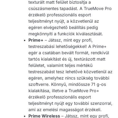
texturált matt felület biztosítja a
csúszásmentes tapadást. A TrueMove Pro
érzékelő professzionális esport
teljesítményt nyújt, a közvetlenül az
egéren elvégezhető beállítás pedig
megkönnyíti a funkciók kiválasztását.
Prime+
– Játssz, mint egy profi,
testreszabási lehetőségekkel! A Prime+
egér a csatában bevált formát, rendkívül
tartós kialakítást és új, textúrázott matt
felületet, valamint teljes mértékű
testreszabást tesz lehetővé közvetlenül az
egéren, amelyhez nincs szükség további
szoftverre. Könnyű, mindössze 71 g-os
kialakítása, illetve a TrueMove Pro+
érzékelő professzionális esport
teljesítményt nyújt egy további szenzorral,
ami az emelési magasságot érzékeli.
Prime Wireless
– Játssz, mint egy profi,