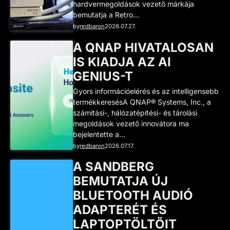
hardvermegoldások vezető márkája
bemutatja a Retro…
by
redbaron
2026.07.27.
A QNAP HIVATALOSAN
IS KIADJA AZ AI
GENIUS-T
Gyors információelérés és az intelligensebb
termékkeresésA QNAP® Systems, Inc., a
számítási-, hálózatépítési- és tárolási
megoldások vezető innovátora ma
bejelentette a…
by
redbaron
2026.07.17.
A SANDBERG
BEMUTATJA ÚJ
BLUETOOTH AUDIÓ
ADAPTERÉT ÉS
LAPTOPTÖLTŐIT