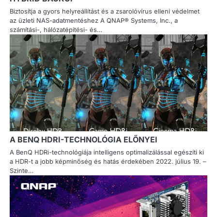
Biztosítja a gyors helyreállítást és a zsarolóvírus elleni védelmet
az üzleti NAS-adatmentéshez A QNAP® Systems, Inc., a
számítási-, hálózatépítési- és…
A BENQ HDRI-TECHNOLÓGIA ELŐNYEI
A BenQ HDRi-technológiája intelligens optimalizálással egészíti ki
a HDR-t a jobb képminőség és hatás érdekében 2022. július 19. –
Szinte…