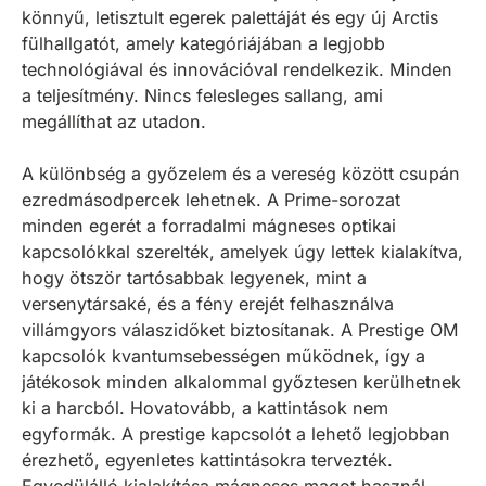
könnyű, letisztult egerek palettáját és egy új Arctis
fülhallgatót, amely kategóriájában a legjobb
technológiával és innovációval rendelkezik. Minden
a teljesítmény. Nincs felesleges sallang, ami
megállíthat az utadon.
A különbség a győzelem és a vereség között csupán
ezredmásodpercek lehetnek. A Prime-sorozat
minden egerét a forradalmi mágneses optikai
kapcsolókkal szerelték, amelyek úgy lettek kialakítva,
hogy ötször tartósabbak legyenek, mint a
versenytársaké, és a fény erejét felhasználva
villámgyors válaszidőket biztosítanak. A Prestige OM
kapcsolók kvantumsebességen működnek, így a
játékosok minden alkalommal győztesen kerülhetnek
ki a harcból. Hovatovább, a kattintások nem
egyformák. A prestige kapcsolót a lehető legjobban
érezhető, egyenletes kattintásokra tervezték.
Egyedülálló kialakítása mágneses magot használ,