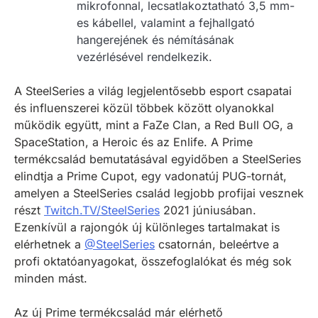
mikrofonnal, lecsatlakoztatható 3,5 mm-
es kábellel, valamint a fejhallgató
hangerejének és némításának
vezérlésével rendelkezik.
A SteelSeries a világ legjelentősebb esport csapatai
és influenszerei közül többek között olyanokkal
működik együtt, mint a FaZe Clan, a Red Bull OG, a
SpaceStation, a Heroic és az Enlife. A Prime
termékcsalád bemutatásával egyidőben a SteelSeries
elindtja a Prime Cupot, egy vadonatúj PUG-tornát,
amelyen a SteelSeries család legjobb profijai vesznek
részt
Twitch.TV/SteelSeries
2021 júniusában.
Ezenkívül a rajongók új különleges tartalmakat is
elérhetnek a
@SteelSeries
csatornán, beleértve a
profi oktatóanyagokat, összefoglalókat és még sok
minden mást.
Az új Prime termékcsalád már elérhető