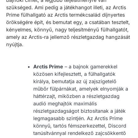
bajnoki címet, a legjobb teljesítményre van
szükséged. Ami pedig a játékhangot illeti, az Arctis
Prime fülhallgató az Arctis termékcsalád díjnyertes
örökségére épít, és bemutat egy, a csatában tesztelt,
kényelmes, könnyű, nagy teljesítményű fülhallgatót,
amely az Arctis-ra jellemző részletgazdag hangzását
nyújtja.
Arctis Prime
– a bajnok gamerekkel
közösen kifejlesztett, a fülhallgatók
királya, bemutatja az új zajszigetelő
műbőr fülpárnákat, amelyek elnyomják a
háttérzajt, miközben a részletgazdag
audió meghajtók maximális
részletgazdagságot biztosítanak a játék
legmagasabb szintjén. Az Arctis Prime
könnyű, tartós fémszerkezettel, Discord
tanúsítvánnyal rendelkező zajcsökkentő