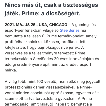
Nincs más út, csak a tisztességes
játék. Prime: a dicsőségért.
2021. MÁJUS 25., USA, CHICAGO
– A gaming- és
esport-perifériákban világelső
SteelSeries
ma
bemutatta a teljesen új Prime termékvonalat, amely
profi felhasználókkal közösen, profiknak lett
kifejlesztve, hogy bajnokságot nyerjenek. A
versenyre és a teljesítményre tervezett Prime
termékcsalád a SteelSeries 20 éves innovációjára és
eddigi eredményeire épít, mint az eredeti esport
márka.
A világ több mint 100 vezető, nemzetközileg jegyzett
professzionális gamer visszajelzésével, a Prime-
vonal minden aspektusát aprólékosan, egyetlen célt
szem előtt tartva tervezték: a győzelem. A Prime
termékcsalád, amit raliautó inspirált, bemutatja a