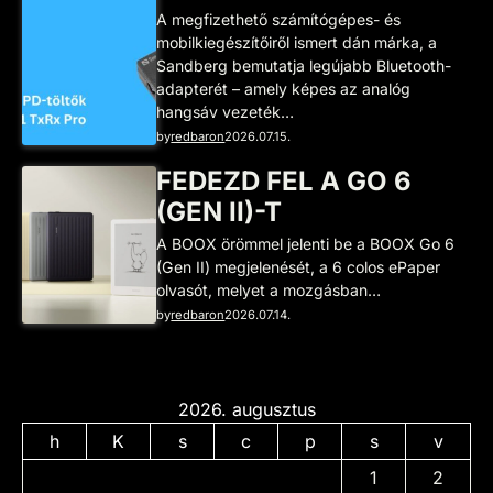
A megfizethető számítógépes- és
mobilkiegészítőiről ismert dán márka, a
Sandberg bemutatja legújabb Bluetooth-
adapterét – amely képes az analóg
hangsáv vezeték…
by
redbaron
2026.07.15.
FEDEZD FEL A GO 6
(GEN II)-T
A BOOX örömmel jelenti be a BOOX Go 6
(Gen II) megjelenését, a 6 colos ePaper
olvasót, melyet a mozgásban…
by
redbaron
2026.07.14.
2026. augusztus
h
K
s
c
p
s
v
1
2