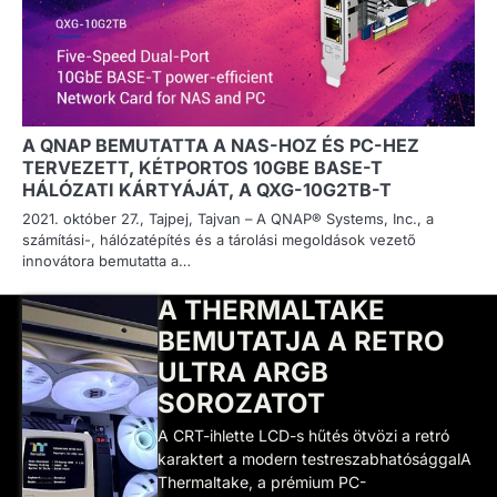
A QNAP BEMUTATTA A NAS-HOZ ÉS PC-HEZ
TERVEZETT, KÉTPORTOS 10GBE BASE-T
HÁLÓZATI KÁRTYÁJÁT, A QXG-10G2TB-T
2021. október 27., Tajpej, Tajvan – A QNAP® Systems, Inc., a
számítási-, hálózatépítés és a tárolási megoldások vezető
innovátora bemutatta a…
A THERMALTAKE
BEMUTATJA A RETRO
ULTRA ARGB
SOROZATOT
A CRT-ihlette LCD-s hűtés ötvözi a retró
karaktert a modern testreszabhatósággalA
Thermaltake, a prémium PC-