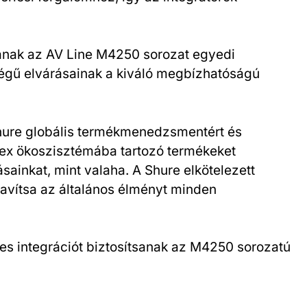
anak az AV Line M4250 sorozat egyedi
őségű elvárásainak a kiváló megbízhatóságú
 Shure globális termékmenedzsmentért és
flex ökoszisztémába tartozó termékeket
ainkat, mint valaha. A Shure elkötelezett
javítsa az általános élményt minden
es integrációt biztosítsanak az M4250 sorozatú