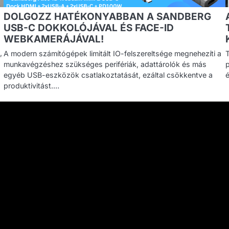
DOLGOZZ HATÉKONYABBAN A SANDBERG
USB-C DOKKOLÓJÁVAL ÉS FACE-ID
WEBKAMERÁJÁVAL!
,
A modern számítógépek limitált IO-felszereltsége megnehezíti a
munkavégzéshez szükséges perifériák, adattárolók és más
egyéb USB-eszközök csatlakoztatását, ezáltal csökkentve a
produktivitást.…