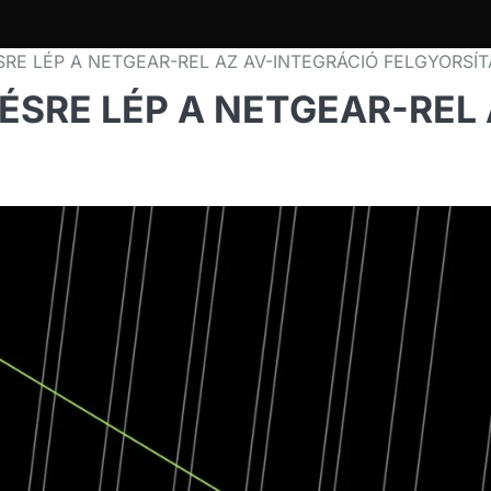
E LÉP A NETGEAR-REL AZ AV-INTEGRÁCIÓ FELGYORSÍ
SRE LÉP A NETGEAR-REL 