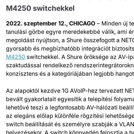
M4250 switchekkel
2022. szeptember 12., CHICAGO
– Minden új t
tanulási görbe egyre meredekebbé válik, ami ér
megoldást nyújtson, a Shure összefogott a NETG
gyorsabb és megbízhatóbb integrációt biztosít
M4250
switchekkel. A Shure öröksége az AV-ipa
szaktudással rendelkező rendszerintegrátorokn
konzisztens és a kategóriájában legjobb hangot
Az alapoktól kezdve 1G AVoIP-hez tervezett N
bevált gyakorlatait egyesítik a telepítési foly
lehetővé teszi a legfontosabb AV-hálózati beáll
az elegáns előlap különféle rögzítési lehetősége
switch beállítását és személyre szabják a VLA
helyezésekor. A switch könnyedén felosztja a h