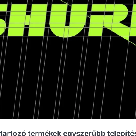
tartozó termékek egyszerűbb telepíté