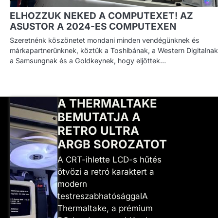
ELHOZZUK NEKED A COMPUTEXET! AZ
ASUSTOR A 2024-ES COMPUTEXEN
Szeretnénk köszönetet mondani minden vendégünknek és
márkapartnerünknek, köztük a Toshibának, a Western Digitalnak
a Samsungnak és a Goldkeynek, hogy eljöttek…
A THERMALTAKE
BEMUTATJA A
RETRO ULTRA
ARGB SOROZATOT
A CRT-ihlette LCD-s hűtés
ötvözi a retró karaktert a
modern
testreszabhatósággalA
Thermaltake, a prémium