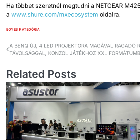
Ha többet szeretnél megtudni a NETGEAR M4250 
a
www.shure.com/mxecosystem
oldalra.
EGYÉB KATEGÓRIA
Bejegyzés
A BENQ ÚJ, 4 LED PROJEKTORA MAGÁVAL RAGADÓ R
TÁVOLSÁGGAL, KONZOL JÁTÉKHOZ XXL FORMÁTUM
navigáció
Related Posts