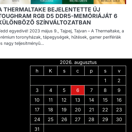
A THERMALTAKE BEJELENTETTE ÚJ
TOUGHRAM RGB D5 DDR5-MEMÓRIÁJÁT 6
KÜLÖNBÖZŐ SZÍNVÁLTOZATBAN
Tedd egyedivé! 2023 május 9., Tajpej, Tajvan – A Thermaltake, a
prémium toronyházak, tápegységek, hűtések, gamer perifériák
és nagy teljesítményű…
2026. augusztus
h
K
s
c
p
s
v
1
2
3
4
5
6
7
8
9
10
11
12
13
14
15
16
17
18
19
20
21
22
23
24
25
26
27
28
29
30
31