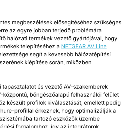
mentes megbeszélések elősegítéséhez szükséges
 erre az egyre jobban terjedő problémára
ítő hálózati termékek vezető gyártójával, hogy
ermékek telepítéséhez a
NETGEAR AV Line
lezettsége segít a kevesebb hálózatépítési
szerének kiépítése során, miközben
i tapasztalatot és vezető AV-szakemberek
AV-központú, böngészőalapú felhasználói felület
 készült profilok kiválasztását, emellett pedig
hure-profillal érkeznek, hogy optimalizálják a
koszisztémába tartozó eszközök üzembe
rlési forgalomhoz, így az integrátorok