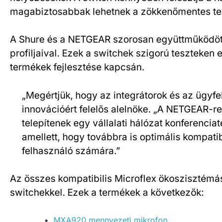
magabiztosabbak lehetnek a zökkenőmentes tel
A Shure és a NETGEAR szorosan együttműködöt
profiljaival. Ezek a switchek szigorú teszteke
termékek fejlesztése kapcsán.
„Megértjük, hogy az integrátorok és az ügyf
innovációért felelős alelnöke. „A NETGEAR-r
telepítenek egy vállalati hálózat konferenc
amellett, hogy továbbra is optimális kompati
felhasználó számára.”
Az összes kompatibilis Microflex ökoszisztémá
switchekkel. Ezek a termékek a következők:
MXA920 mennyezeti mikrofon