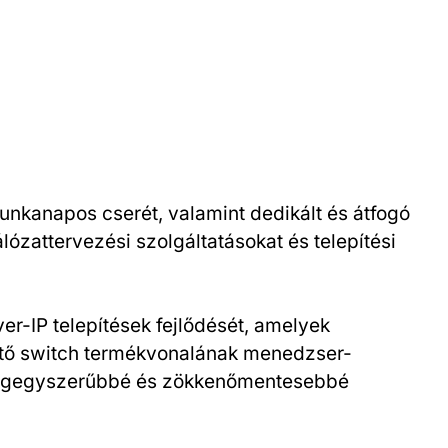
nkanapos cserét, valamint dedikált és átfogó
zattervezési szolgáltatásokat és telepítési
r-IP telepítések fejlődését, amelyek
ető switch termékvonalának menedzser-
ő legegyszerűbbé és zökkenőmentesebbé