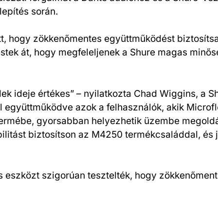
epítés során.
t, hogy zökkenőmentes együttműködést biztosíts
n estek át, hogy megfeleljenek a Shure magas min
elek ideje értékes” – nyilatkozta Chad Wiggins, a
el együttműködve azok a felhasználók, akik Micro
iatermébe, gyorsabban helyezhetik üzembe megoldás
bilitást biztosítson az M4250 termékcsaláddal, és 
s eszközt szigorúan tesztelték, hogy zökkenőment