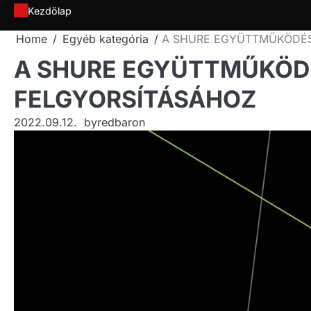
Skip
Kezdőlap
to
Home
Egyéb kategória
A SHURE EGYÜTTMŰKÖDÉSR
content
A SHURE EGYÜTTMŰKÖDÉ
FELGYORSÍTÁSÁHOZ
2022.09.12.
by
redbaron