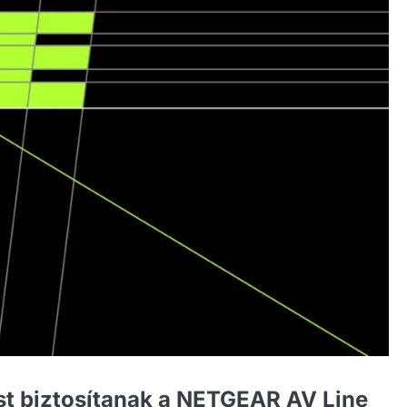
st biztosítanak a NETGEAR AV Line