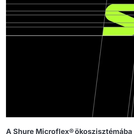
A Shure Microflex® ökoszisztémába 