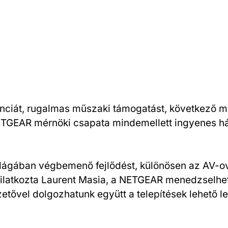
nciát, rugalmas műszaki támogatást, következő mu
TGEAR mérnöki csapata mindemellett ingyenes háló
ilágában végbemenő fejlődést, különösen az AV-ove
nyilatkozta Laurent Masia, a NETGEAR menedzselh
ezetővel dolgozhatunk együtt a telepítések lehet