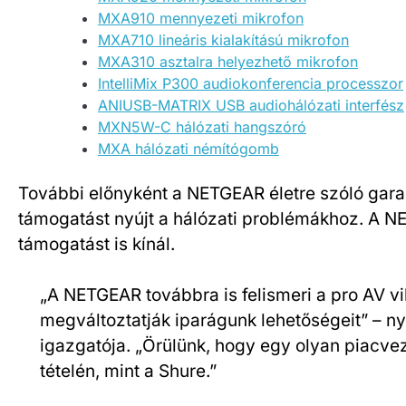
MXA910 mennyezeti mikrofon
MXA710 lineáris kialakítású mikrofon
MXA310 asztalra helyezhető mikrofon
IntelliMix P300 audiokonferencia processzor
ANIUSB-MATRIX USB audiohálózati interfész
MXN5W-C hálózati hangszóró
MXA hálózati némítógomb
További előnyként a NETGEAR életre szóló gara
támogatást nyújt a hálózati problémákhoz. A NE
támogatást is kínál.
„A NETGEAR továbbra is felismeri a pro AV v
megváltoztatják iparágunk lehetőségeit” – 
igazgatója. „Örülünk, hogy egy olyan piacv
tételén, mint a Shure.”