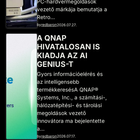
PC-hardvermegoldások
vezető márkája bemutatja a
Retro…
by
redbaron
2026.07.27.
A QNAP
HIVATALOSAN IS
KIADJA AZ AI
GENIUS-T
Gyors információelérés és
az intelligensebb
termékkeresésA QNAP®
Systems, Inc., a számítási-,
hálózatépítési- és tárolási
megoldások vezető
innovátora ma bejelentette
a…
by
redbaron
2026.07.17.