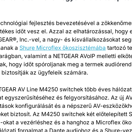
echnológiai fejlesztés bevezetésével a zökkenő
tékes időt vesz el. Azzal az elhatározással, hogy
EAR®, Inc.-vel, a nagy- és kisvállalkozásokat seg
sanak a
Shure Microflex ökoszisztémába
tartozó t
rágban, valamint a NETGEAR AVoIP melletti elköte
ak, hogy időt spóroljanak meg a termek audiórend
 biztosítják az ügyfeleik számára.
ETGEAR AV Line M4250 switchek több éves hálózat
amat egyszerűsítéséhez és felgyorsításához. Az új 
ítások konfigurálását és a népszerű AV-eszközökhöz
ket biztosít. Az M4250 switchek két előtelepített S
N-okat a vezérléshez és a hanghoz a Microflex ö
álózati forgalmat a Dante audiohoz és a Shure-vezé