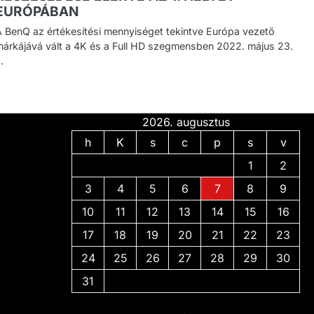
EURÓPÁBAN
A BenQ az értékesítési mennyiséget tekintve Európa vezető
márkájává vált a 4K és a Full HD szegmensben 2022. május 23.
…
2026. augusztus
h
K
s
c
p
s
v
1
2
3
4
5
6
7
8
9
10
11
12
13
14
15
16
17
18
19
20
21
22
23
24
25
26
27
28
29
30
31