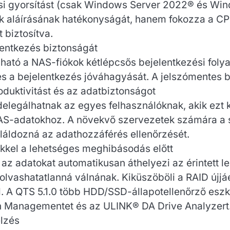
si gyorsítást (csak Windows Server 2022® és Win
tok aláírásának hatékonyságát, hanem fokozza a C
 biztosítva.
entkezés biztonságát
ató a NAS-fiókok kétlépcsős bejelentkezési folya
s a bejelentkezés jóváhagyását. A jelszómentes b
roduktivitást és az adatbiztonságot
elegálhatnak az egyes felhasználóknak, akik ezt 
 NAS-adatokhoz. A növekvő szervezetek számára a 
áldozná az adathozzáférés ellenőrzését.
kkel a lehetséges meghibásodás előtt
 az adatokat automatikusan áthelyezi az érintett 
 olvashatatlanná válnának. Kiküszöböli a RAID újjá
 A QTS 5.1.0 több HDD/SSD-állapotellenőrző eszköz
lth Managementet és az ULINK® DA Drive Analyzert
elzés