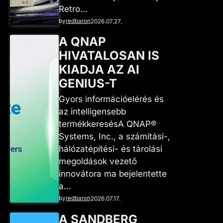
Retro…
by
redbaron
2026.07.27.
A QNAP
HIVATALOSAN IS
KIADJA AZ AI
GENIUS-T
Gyors információelérés és
az intelligensebb
termékkeresésA QNAP®
Systems, Inc., a számítási-,
hálózatépítési- és tárolási
megoldások vezető
innovátora ma bejelentette
a…
by
redbaron
2026.07.17.
A SANDBERG