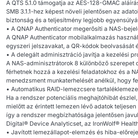
A QTS 5.1.0 támogatja az AES-128-GMAC aláírá
SMB 3.1.1-hez képest növeli jelentősen az ada
biztonság és a teljesítmény legjobb egyensúlyát
• A QNAP Authenticator megerősíti a NAS-bejel
A QNAP Authenticator mobilalkalmazás használh
egyszeri jelszavakat, a QR-kódok beolvasását é
• A delegált adminisztráció javítja a kezelési p
A NAS-adminisztrátorok 8 különböző szerepet d
férhetnek hozzá a kezelési feladatokhoz és a
menedzsment munkaterhelését anélkül, hogy fel
• Automatikus RAID-lemezcsere tartaléklemeze
Ha a rendszer potenciális meghajtóhibát észlel,
mielőtt az érintett lemezen lévő adatok teljesen
így a rendszer megbízhatósága jelentősen javul.
Digital® Device Analyticset, az IronWolf® Hea
• Javított lemezállapot-elemzés és hiba-előrej