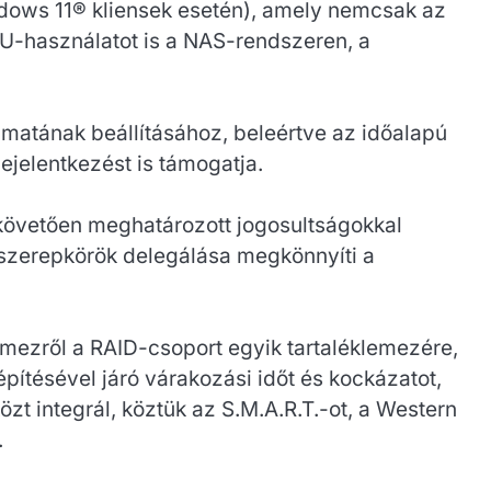
dows 11® kliensek esetén), amely nemcsak az
PU-használatot is a NAS-rendszeren, a
matának beállításához, beleértve az időalapú
ejelentkezést is támogatja.
követően meghatározott jogosultságokkal
szerepkörök delegálása megkönnyíti a
lemezről a RAID-csoport egyik tartaléklemezére,
építésével járó várakozási időt és kockázatot,
t integrál, köztük az S.M.A.R.T.-ot, a Western
.