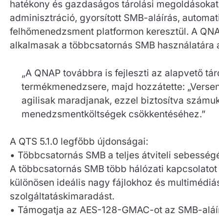
hatékony és gazdaságos tárolási megoldásokat k
adminisztráció, gyorsított SMB-aláírás, autom
felhőmenedzsment platformon keresztül. A QNAP
alkalmasak a többcsatornás SMB használatára a
„A QNAP továbbra is fejleszti az alapvető t
termékmenedzsere, majd hozzátette: „Versen
agilisak maradjanak, ezzel biztosítva szám
menedzsmentköltségek csökkentéséhez.”
A QTS 5.1.0 legfőbb újdonságai:
• Többcsatornás SMB a teljes átviteli sebesség
A többcsatornás SMB több hálózati kapcsolatot 
különösen ideális nagy fájlokhoz és multimédiás
szolgáltatáskimaradást.
• Támogatja az AES-128-GMAC-ot az SMB-aláír