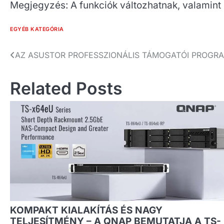
Megjegyzés: A funkciók változhatnak, valamint
EGYÉB KATEGÓRIA
Bejegyzés
AZ ASUSTOR PROFESSZIONÁLIS TÁMOGATÓI PROGR
navigáció
Related Posts
KOMPAKT KIALAKÍTÁS ÉS NAGY
TELJESÍTMÉNY – A QNAP BEMUTATJA A TS-