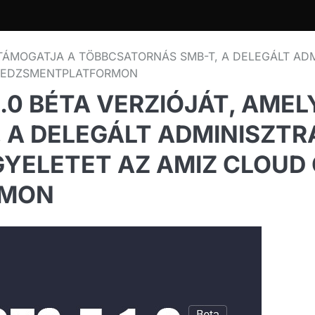
Y TÁMOGATJA A TÖBBCSATORNÁS SMB-T, A DELEGÁLT ADM
ENEDZSMENTPLATFORMON
1.0 BÉTA VERZIÓJÁT, AME
A DELEGÁLT ADMINISZTRÁC
GYELETET AZ AMIZ CLOU
RMON