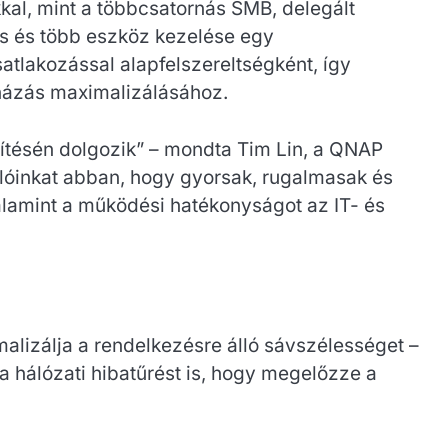
kal, mint a többcsatornás SMB, delegált
ás és több eszköz kezelése egy
tlakozással alapfelszereltségként, így
uházás maximalizálásához.
sítésén dolgozik” – mondta Tim Lin, a QNAP
lóinkat abban, hogy gyorsak, rugalmasak és
lamint a működési hatékonyságot az IT- és
alizálja a rendelkezésre álló sávszélességet –
a hálózati hibatűrést is, hogy megelőzze a