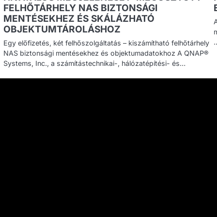
FELHŐTÁRHELY NAS BIZTONSÁGI
MENTÉSEKHEZ ÉS SKÁLÁZHATÓ
OBJEKTUMTÁROLÁSHOZ
Egy előfizetés, két felhőszolgáltatás – kiszámítható felhőtárhely
NAS biztonsági mentésekhez és objektumadatokhoz A QNAP®
Systems, Inc., a számítástechnikai-, hálózatépítési- és…