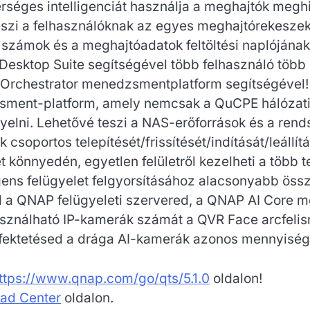
séges intelligenciát használja a meghajtók meghib
 teszi a felhasználóknak az egyes meghajtórekesze
i számok és a meghajtóadatok feltöltési naplóján
sktop Suite segítségével több felhasználó több e
d Orchestrator menedzsmentplatform segítségével!
ment-platform, amely nemcsak a QuCPE hálózati v
lni. Lehetővé teszi a NAS-erőforrások és a rendsz
csoportos telepítését/frissítését/indítását/leállít
önnyedén, egyetlen felületről kezelheti a több t
gens felügyelet felgyorsításához alacsonyabb össz
d a QNAP felügyeleti szervered, a QNAP AI Core me
asználható IP-kamerák számát a QVR Face arcfel
efektetésed a drága AI-kamerák azonos mennyisé
ttps://www.qnap.com/go/qts/5.1.0
oldalon!
ad Center
oldalon.