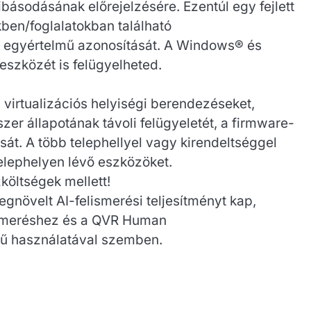
ásodásának előrejelzésére. Ezentúl egy fejlett
kben/foglalatokban található
ak egyértelmű azonosítását. A Windows® és
szközét is felügyelheted.
irtualizációs helyiségi berendezéseket,
er állapotának távoli felügyeletét, a firmware-
ását. A több telephellyel vagy kirendeltséggel
elephelyen lévő eszközöket.
költségek mellett!
gnövelt AI-felismerési teljesítményt kap,
ismeréshez és a QVR Human
gű használatával szemben.