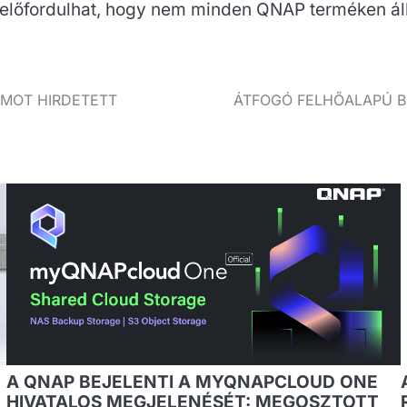
 előfordulhat, hogy nem minden QNAP terméken ál
AMOT HIRDETETT
ÁTFOGÓ FELHŐALAPÚ B
A QNAP BEJELENTI A MYQNAPCLOUD ONE
HIVATALOS MEGJELENÉSÉT: MEGOSZTOTT