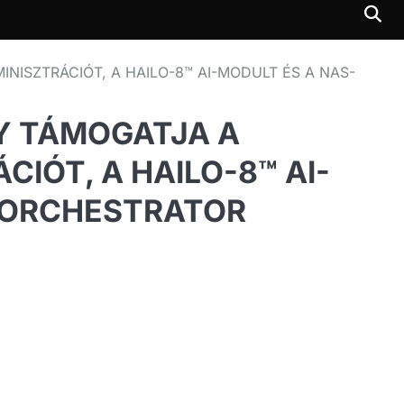
INISZTRÁCIÓT, A HAILO-8™ AI-MODULT ÉS A NAS-
LY TÁMOGATJA A
IÓT, A HAILO-8™ AI-
D ORCHESTRATOR