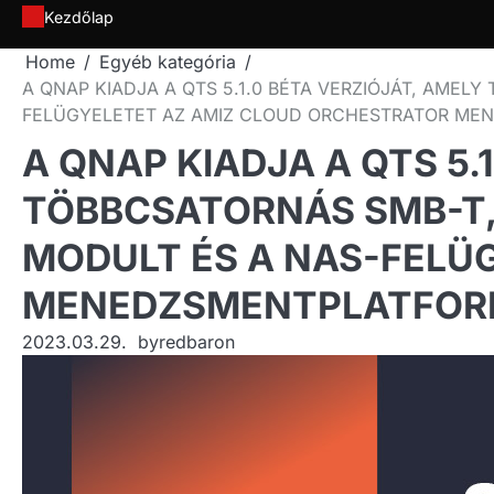
Skip
Kezdőlap
to
Home
Egyéb kategória
content
A QNAP KIADJA A QTS 5.1.0 BÉTA VERZIÓJÁT, AMEL
FELÜGYELETET AZ AMIZ CLOUD ORCHESTRATOR M
A QNAP KIADJA A QTS 5.
TÖBBCSATORNÁS SMB-T, 
MODULT ÉS A NAS-FELÜ
MENEDZSMENTPLATFO
2023.03.29.
by
redbaron