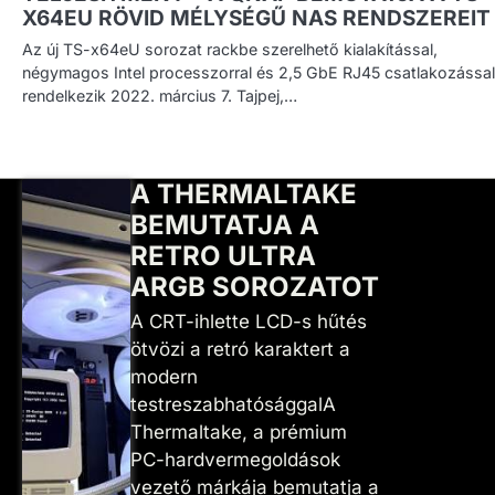
X64EU RÖVID MÉLYSÉGŰ NAS RENDSZEREIT
Az új TS-x64eU sorozat rackbe szerelhető kialakítással,
négymagos Intel processzorral és 2,5 GbE RJ45 csatlakozással
rendelkezik 2022. március 7. Tajpej,…
A THERMALTAKE
BEMUTATJA A
RETRO ULTRA
ARGB SOROZATOT
A CRT-ihlette LCD-s hűtés
ötvözi a retró karaktert a
modern
testreszabhatósággalA
Thermaltake, a prémium
PC-hardvermegoldások
vezető márkája bemutatja a