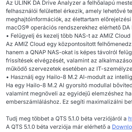
Az ULINK DA Drive Analyzer a felhőalapú mester
felhasználói felülettel érkezik, amely lehetővé
meghajtóinformációk, az élettartam előrejelzés
macOS® operációs rendszerekhez elérhető DA De
• Felügyelj és kezelj több NAS-t az AMIZ Clou
Az AMIZ Cloud egy központosított felhőmenedzs
hanem a QNAP NAS-okat is képes távolról felügye
frissítések elvégzését, valamint az alkalmazások 
működő szervezetek esetében az IT-személyzet k
• Használj egy Hailo-8 M.2 AI-modult az intelli
Ha egy Hailo-8 M.2 AI gyorsító modullal bővíte
valamint megnöveli az egyidejű elemzéshez h
emberszámláláshoz. Ez segíti maximalizálni b
Tudj meg többet a QTS 5.1.0 béta verziójáról a
h
A QTS 5.1.0 béta verziója már elérhető a
Downlo