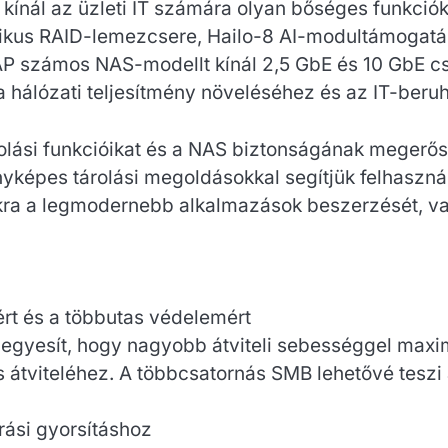
ínál az üzleti IT számára olyan bőséges funkciók
atikus RAID-lemezcsere, Hailo-8 AI-modultámogat
 számos NAS-modellt kínál 2,5 GbE és 10 GbE csa
 hálózati teljesítmény növeléséhez és az IT-ber
árolási funkcióikat és a NAS biztonságának megerő
yképes tárolási megoldásokkal segítjük felhaszná
ukra a legmodernebb alkalmazások beszerzését, va
ért és a többutas védelemért
egyesít, hogy nagyobb átviteli sebességgel maxim
 átviteléhez. A többcsatornás SMB lehetővé teszi 
ási gyorsításhoz