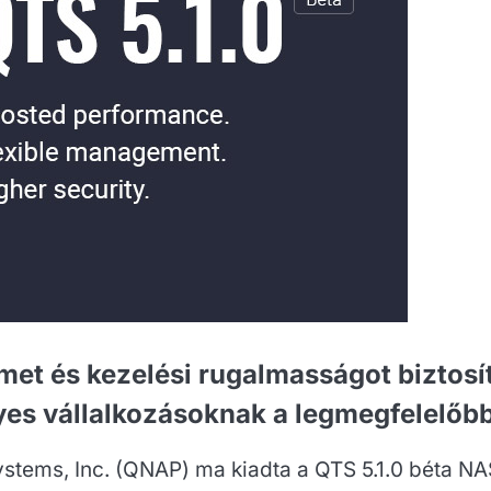
lmet és kezelési rugalmasságot biztos
yes vállalkozásoknak a legmegfelelőbb
stems, Inc. (QNAP) ma kiadta a QTS 5.1.0 béta NA