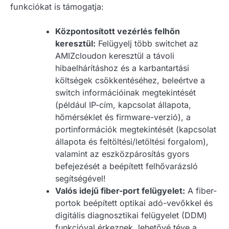
funkciókat is támogatja:
Központosított vezérlés felhőn
keresztül:
Felügyelj több switchet az
AMIZcloudon keresztül a távoli
hibaelhárításhoz és a karbantartási
költségek csökkentéséhez, beleértve a
switch információinak megtekintését
(például IP-cím, kapcsolat állapota,
hőmérséklet és firmware-verzió), a
portinformációk megtekintését (kapcsolat
állapota és feltöltési/letöltési forgalom),
valamint az eszközpárosítás gyors
befejezését a beépített felhővarázsló
segítségével!
Valós idejű fiber-port felügyelet:
A fiber-
portok beépített optikai adó-vevőkkel és
digitális diagnosztikai felügyelet (DDM)
funkcióval érkeznek, lehetővé téve a