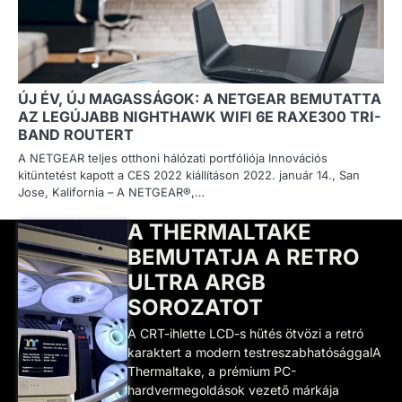
ÚJ ÉV, ÚJ MAGASSÁGOK: A NETGEAR BEMUTATTA
AZ LEGÚJABB NIGHTHAWK WIFI 6E RAXE300 TRI-
BAND ROUTERT
A NETGEAR teljes otthoni hálózati portfóliója Innovációs
kitüntetést kapott a CES 2022 kiállításon 2022. január 14., San
Jose, Kalifornia – A NETGEAR®,…
A THERMALTAKE
BEMUTATJA A RETRO
ULTRA ARGB
SOROZATOT
A CRT-ihlette LCD-s hűtés ötvözi a retró
karaktert a modern testreszabhatósággalA
Thermaltake, a prémium PC-
hardvermegoldások vezető márkája