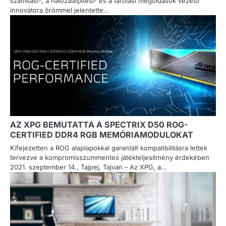
számítási-, a hálózatépítési- és a tárolási megoldások vezető
innovátora örömmel jelentette…
AZ XPG BEMUTATTA A SPECTRIX D50 ROG-
CERTIFIED DDR4 RGB MEMÓRIAMODULOKAT
Kifejezetten a ROG alaplapokkal garantált kompatibilitásra lettek
tervezve a kompromisszummentes játékteljesítmény érdekében
2021. szeptember 14., Tajpej, Tajvan – Az XPG, a…