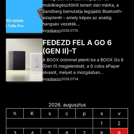
mobilkiegészítőiről ismert dán márka, a
Sandberg bemutatja legújabb Bluetooth-
adapterét – amely képes az analóg
hangsáv vezeték…
by
redbaron
2026.07.15.
FEDEZD FEL A GO 6
(GEN II)-T
A BOOX örömmel jelenti be a BOOX Go 6
(Gen II) megjelenését, a 6 colos ePaper
olvasót, melyet a mozgásban…
by
redbaron
2026.07.14.
2026. augusztus
h
K
s
c
p
s
v
1
2
3
4
5
6
7
8
9