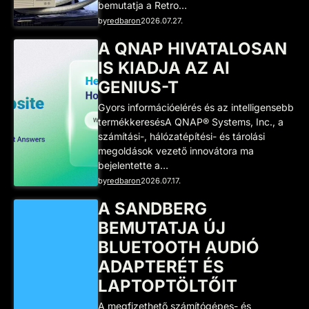
bemutatja a Retro…
by
redbaron
2026.07.27.
A QNAP HIVATALOSAN
IS KIADJA AZ AI
GENIUS-T
Gyors információelérés és az intelligensebb
termékkeresésA QNAP® Systems, Inc., a
számítási-, hálózatépítési- és tárolási
megoldások vezető innovátora ma
bejelentette a…
by
redbaron
2026.07.17.
A SANDBERG
BEMUTATJA ÚJ
BLUETOOTH AUDIÓ
ADAPTERÉT ÉS
LAPTOPTÖLTŐIT
A megfizethető számítógépes- és