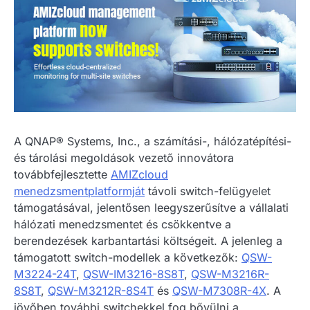
A QNAP® Systems, Inc., a számítási-, hálózatépítési-
és tárolási megoldások vezető innovátora
továbbfejlesztette
AMIZcloud
menedzsmentplatformját
távoli switch-felügyelet
támogatásával, jelentősen leegyszerűsítve a vállalati
hálózati menedzsmentet és csökkentve a
berendezések karbantartási költségeit. A jelenleg a
támogatott switch-modellek a következők:
QSW-
M3224-24T
,
QSW-IM3216-8S8T
,
QSW-M3216R-
8S8T
,
QSW-M3212R-8S4T
és
QSW-M7308R-4X
. A
jövőben további switchekkel fog bővülni a