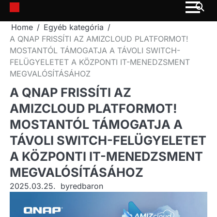
Skip
to
Home
Egyéb kategória
content
A QNAP FRISSÍTI AZ AMIZCLOUD PLATFORMOT!
MOSTANTÓL TÁMOGATJA A TÁVOLI SWITCH-
FELÜGYELETET A KÖZPONTI IT-MENEDZSMENT
MEGVALÓSÍTÁSÁHOZ
A QNAP FRISSÍTI AZ
AMIZCLOUD PLATFORMOT!
MOSTANTÓL TÁMOGATJA A
TÁVOLI SWITCH-FELÜGYELETET
A KÖZPONTI IT-MENEDZSMENT
MEGVALÓSÍTÁSÁHOZ
2025.03.25.
by
redbaron