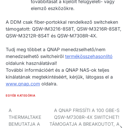
továbbítását a kijelölt felügyeleti- vagy
elemző eszközökre.
A DDM csak fiber-portokkal rendelkező switcheken
támogatott: QSW-IM3216-8S8T, QSW-M3216R-8S8T,
QSW-M3212R-8S4T és QSW-M7308R-4X.
Tudj meg többet a QNAP menedzselhető/nem
menedzselhető switcheiről
termékösszehasonlító
oldalunk használatával!
További információért és a QNAP NAS-ok teljes
kínálatának megtekintéséért, kérjük, látogass el a
www.qnap.com
oldalra.
EGYÉB KATEGÓRIA
Bejegyzés
A
A QNAP FRISSÍTI A 100 GBE-S
THERMALTAKE
QSW-M7308R-4X SWITCHET!
navigáció
BEMUTATJA A
TÁMOGATJA A BREAKOUTOT, A