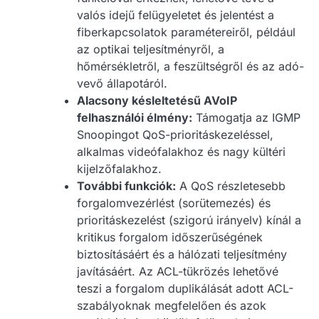
valós idejű felügyeletet és jelentést a
fiberkapcsolatok paramétereiről, például
az optikai teljesítményről, a
hőmérsékletről, a feszültségről és az adó-
vevő állapotáról.
Alacsony késleltetésű AVoIP
felhasználói élmény:
Támogatja az IGMP
Snoopingot QoS-prioritáskezeléssel,
alkalmas videófalakhoz és nagy kültéri
kijelzőfalakhoz.
További funkciók:
A QoS részletesebb
forgalomvezérlést (sorütemezés) és
prioritáskezelést (szigorú irányelv) kínál a
kritikus forgalom időszerűségének
biztosításáért és a hálózati teljesítmény
javításáért. Az ACL-tükrözés lehetővé
teszi a forgalom duplikálását adott ACL-
szabályoknak megfelelően és azok