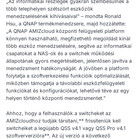
„Az informatikai részlegek gyakran szembesülnek a
több telephelyen szétszórt eszközök
menedzselésének kihívásaival” – mondta Ronald
Hsu, a QNAP termékmenedzsere, majd hozzátette:
„A QNAP AMIZcloud központi felügyeleti platform
könnyen használható, megfizethető megoldást kínál
több eszköz menedzselésére, segítve az informatikai
csapatokat a NAS-ok és a switchek működési
állapotának gyors megértésében, jelentősen javítva a
menedzsment hatékonyságát. A jövőben a platform
folytatja a szoftverkezelési funkcióik optimalizálását,
miközben támogatja a távolabbi eszközfelügyeleti
funkciókat és konfigurációkat, lehetővé téve az egy
helyen történő központi menedzsmentet.”
Ahhoz, hogy a felhasználók a switcheket az
AMIZcloudhoz tudják társítani,** frissíteniük kell
switcheiket a legújabb QSS v4.1 vagy QSS Pro v4.1
szoftververzióra**. Az új verzió a következő