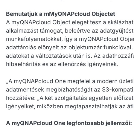
Bemutatjuk a mMyQNAPcloud Objectet
A myQNAPcloud Object eleget tesz a skálázható
alkalmazást támogat, beleértve az adatgyűjtést
munkafolyamatokkal, így a myQNAPcloud Object 
adattárolás előnyeit az objektumzár funkcióval.
adatokat a változtatások után is. Az adathozzá
hibaelhárítás és az ellenőrzés igényeinek.
„A myQNAPcloud One megfelel a modern üzleti i
adatmentések megbízhatóságát az S3-kompatib
hozzátéve: „A két szolgáltatás egyetlen előfiz
igényeiket, miközben megtapasztalhatják az átlá
A myQNAPcloud One legfontosabb jellemzői: