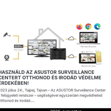
HASZNÁLD AZ ASUSTOR SURVEILLANCE
CENTERT OTTHONOD ÉS IRODÁD VÉDELME
ÉRDEKÉBEN!
023 július 24., Tajpej, Tajvan – Az ASUSTOR Surveillance Center
– felügyeleti rendszer – segítségével egyszerűen megvédheted
otthonod és irodád.…