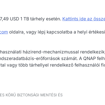
,49 USD 1 TB tárhely esetén.
Kattints ide az öss
com
oldalra, vagy lépj kapcsolatba a helyi értékes
sználati házirend-mechanizmussal rendelkezik,
s rendszeradatbázis-erőforrások számát. A QNAP felh
-tal vagy több tárhellyel rendelkező felhasználói 
JES KÖRŰ BIZTONSÁGI MENTÉSI ÉS