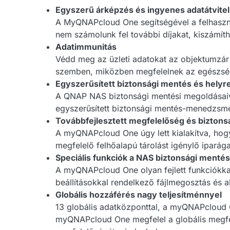
Egyszerű árképzés és ingyenes adatátvitel
A MyQNAPcloud One segítségével a felhaszná
nem számolunk fel további díjakat, kiszámíth
Adatimmunitás
Védd meg az üzleti adatokat az objektumzár f
szemben, miközben megfelelnek az egészségü
Egyszerűsített biztonsági mentés és helyre
A QNAP NAS biztonsági mentési megoldásaiva
egyszerűsített biztonsági mentés-menedzsmen
Továbbfejlesztett megfelelőség és biztons
A myQNAPcloud One úgy lett kialakítva, hog
megfelelő felhőalapú tárolást igénylő iparág
Speciális funkciók a NAS biztonsági menté
A myQNAPcloud One olyan fejlett funkciókkal 
beállításokkal rendelkező fájlmegosztás és a
Globális hozzáférés nagy teljesítménnyel
13 globális adatközponttal, a myQNAPcloud On
myQNAPcloud One megfelel a globális megfele