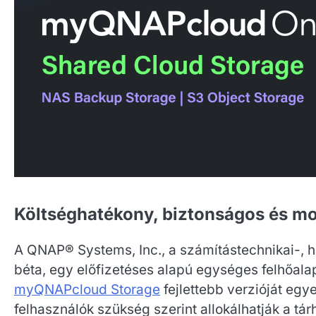
Költséghatékony, biztonságos és m
A QNAP® Systems, Inc., a számítástechnikai-, h
béta, egy előfizetéses alapú egységes felhőalap
myQNAPcloud Storage
fejlettebb verzióját egye
felhasználók szükség szerint allokálhatják a tár