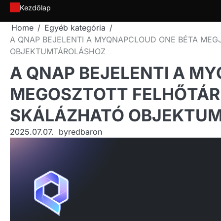
Skip
Kezdőlap
to
Home
Egyéb kategória
content
A QNAP BEJELENTI A MYQNAPCLOUD ONE BÉTA MEG
OBJEKTUMTÁROLÁSHOZ
A QNAP BEJELENTI A M
MEGOSZTOTT FELHŐTÁRH
SKÁLÁZHATÓ OBJEKTU
2025.07.07.
by
redbaron