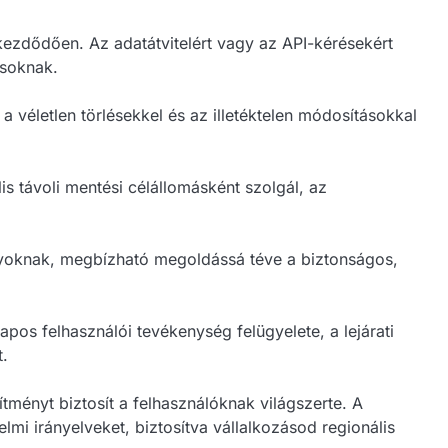
ezdődően. Az adatátvitelért vagy az API-kérésekért
ásoknak.
 véletlen törlésekkel és az illetéktelen módosításokkal
távoli mentési célállomásként szolgál, az
nyoknak, megbízható megoldássá téve a biztonságos,
os felhasználói tevékenység felügyelete, a lejárati
t.
ményt biztosít a felhasználóknak világszerte. A
mi irányelveket, biztosítva vállalkozásod regionális