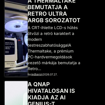
A THERMALTAKE
BEMUTATJA A
RETRO ULTRA
ARGB SOROZATOT
A CRT-ihlette LCD-s hűtés
ötvözi a retró karaktert a
modern
testreszabhatósággalA
Thermaltake, a prémium
PC-hardvermegoldások
vezető márkája bemutatja a
Retro…
by
redbaron
2026.07.27.
A QNAP
HIVATALOSAN IS
KIADJA AZ AI
GENIUS-T