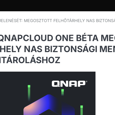
JELENÉSÉT: MEGOSZTOTT FELHŐTÁRHELY NAS BIZTONS
YQNAPCLOUD ONE BÉTA ME
ELY NAS BIZTONSÁGI ME
MTÁROLÁSHOZ