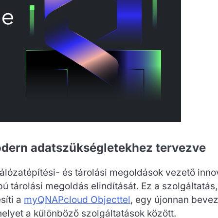
odern adatszükségletekhez tervezve
álózatépítési- és tárolási megoldások vezető inno
ú tárolási megoldás elindítását. Ez a szolgáltatá
síti a
myQNAPcloud Objecttel
, egy újonnan beveze
helyet a különböző szolgáltatások között.