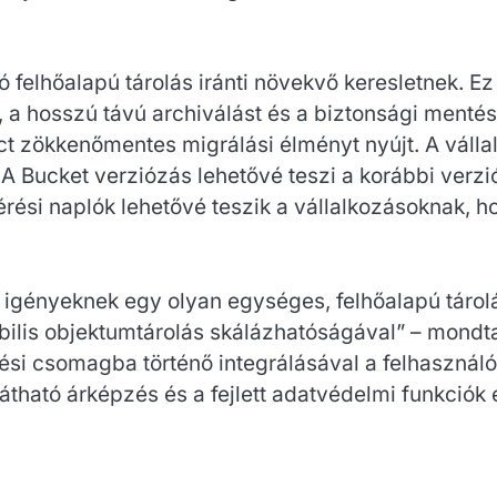
 felhőalapú tárolás iránti növekvő keresletnek. 
, a hosszú távú archiválást és a biztonsági menté
zökkenőmentes migrálási élményt nyújt. A vállalk
 A Bucket verziózás lehetővé teszi a korábbi verz
férési naplók lehetővé teszik a vállalkozásoknak
gényeknek egy olyan egységes, felhőalapú tárolá
ilis objektumtárolás skálázhatóságával” – mond
etési csomagba történő integrálásával a felhaszná
tható árképzés és a fejlett adatvédelmi funkciók e