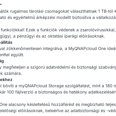
*
lók rugalmas tárolási csomagokat választhatnak 1 TB-tól k
ató és egyértelmű árképzési modellt biztosítva a vállalkoz
unkciókkal! Ezek a funkciók védenek a zsarolóvírusokkal, a
gyi, a pénzügyi és az oktatási iparági előírásoknak.
állítás
l zökkenőmentesen integrálva, a MyQNAPcloud One ideális 
ttel együtt.
ág
y megfeleljen a szigorú adatvédelmi és biztonsági szabvá
ak számára.
sekhez
bővíti a myQNAPcloud Storage szolgáltatást, mint a 180 nap
kár 100 fájlverzió a biztonságos és hatékony adatkezelésér
e alacsony késleltetésű hozzáférést és megbízható teljesít
lőségi előírásoknak, beleértve az adatbiztonsági és -védel