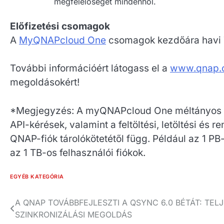
megfelelőségét mindenhol.
Előfizetési csomagok
A
MyQNAPcloud One
csomagok kezdőára havi 7
További információért látogass el a
www.qnap.
megoldásokért!
*Megjegyzés: A myQNAPcloud One méltányos ha
API-kérések, valamint a feltöltési, letöltési é
QNAP-fiók tárolókötetétől függ. Például az 1 PB
az 1 TB-os felhasználói fiókok.
EGYÉB KATEGÓRIA
Bejegyzés
A QNAP TOVÁBBFEJLESZTI A QSYNC 6.0 BÉTÁT: TEL
SZINKRONIZÁLÁSI MEGOLDÁS
navigáció