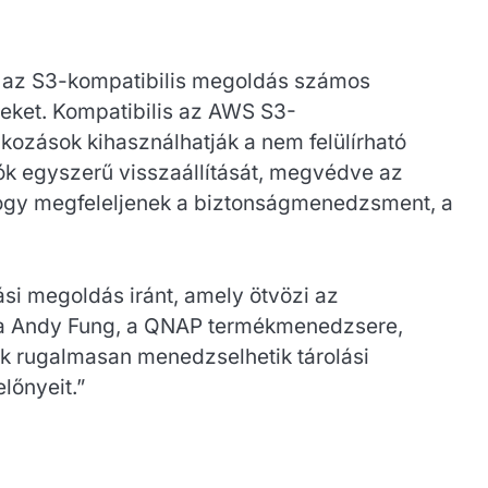
Ez az S3-kompatibilis megoldás számos
seket. Kompatibilis az AWS S3-
ozások kihasználhatják a nem felülírható
iók egyszerű visszaállítását, megvédve az
, hogy megfeleljenek a biztonságmenedzsment, a
si megoldás iránt, amely ötvözi az
ta Andy Fung, a QNAP termékmenedzsere,
lók rugalmasan menedzselhetik tárolási
lőnyeit.”