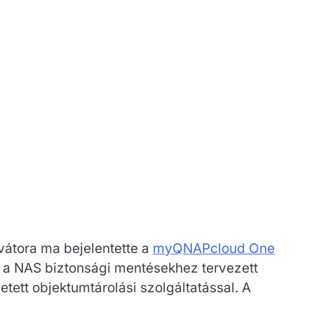
vátora ma bejelentette a
myQNAPcloud One
s, a NAS biztonsági mentésekhez tervezett
tett objektumtárolási szolgáltatással. A