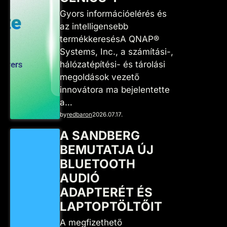
Gyors információelérés és
az intelligensebb
termékkeresésA QNAP®
Systems, Inc., a számítási-,
hálózatépítési- és tárolási
megoldások vezető
innovátora ma bejelentette
a…
by
redbaron
2026.07.17.
A SANDBERG
BEMUTATJA ÚJ
BLUETOOTH
AUDIÓ
ADAPTERÉT ÉS
LAPTOPTÖLTŐIT
A megfizethető