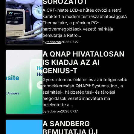
SOROZATOT
A CRT-ihlette LCD-s hűtés ötvözi a retró
karaktert a modern testreszabhatósággalA
Thermaltake, a prémium PC-
hardvermegoldások vezető márkája
bemutatja a Retro…
by
redbaron
2026.07.27.
A QNAP HIVATALOSAN
IS KIADJA AZ AI
GENIUS-T
Gyors információelérés és az intelligensebb
termékkeresésA QNAP® Systems, Inc., a
számítási-, hálózatépítési- és tárolási
megoldások vezető innovátora ma
bejelentette a…
by
redbaron
2026.07.17.
A SANDBERG
BEMUTATJA ÚJ