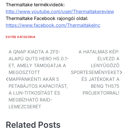
Thermaltake termékvideók:
http://www.youtube.com/user/Thermaltakereview
Thermaltake Facebook rajongói oldal:
https://www.facebook.com/ThermaltakeInc
EGYÉB KATEGÓRIA
Bejegyzés
A QNAP KIADTA A ZFS-
A HATALMAS KÉP:
ALAPÚ QUTS HERO H5.0.1-
ÉLVEZD A
navigáció
ET, AMELY TÁMOGATJA A
LENYŰGÖZŐ
MEGOSZTOTT
SPORTESEMÉNYEKET
MAPPÁNKÉNTI AKÁR 5
ÉS JÁTÉKOKAT A
PETABÁJTOS KAPACITÁST,
BENQ TH575
A LUN-TITKOSÍTÁST ÉS
PROJEKTORRAL!
MEGBÍZHATÓ RAID-
LEMEZCSERÉT
Related Posts