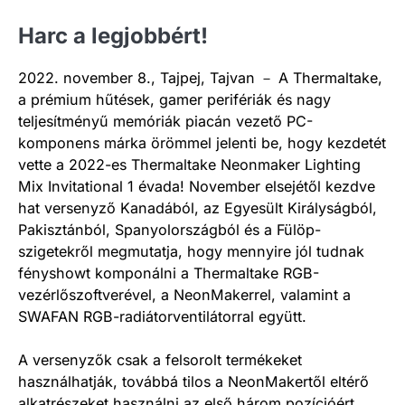
Harc a legjobbért!
2022. november 8., Tajpej, Tajvan － A Thermaltake,
a prémium hűtések, gamer perifériák és nagy
teljesítményű memóriák piacán vezető PC-
komponens márka örömmel jelenti be, hogy kezdetét
vette a 2022-es Thermaltake Neonmaker Lighting
Mix Invitational 1 évada! November elsejétől kezdve
hat versenyző Kanadából, az Egyesült Királyságból,
Pakisztánból, Spanyolországból és a Fülöp-
szigetekről megmutatja, hogy mennyire jól tudnak
fényshowt komponálni a Thermaltake RGB-
vezérlőszoftverével, a NeonMakerrel, valamint a
SWAFAN RGB-radiátorventilátorral együtt.
A versenyzők csak a felsorolt termékeket
használhatják, továbbá tilos a NeonMakertől eltérő
alkatrészeket használni az első három pozícióért