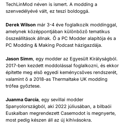
TechLinMod néven is ismert. A modding a
szenvedélyévé vált, ez teszi boldoggá.
Derek Wilson
már 3-4 éve foglalkozik moddinggal,
amelynek középpontjában különböző tematikus
összeállítások állnak. Ő a PC Modder alapítója és a
PC Modding & Making Podcast házigazdája.
Jason Simm
, egy modder az Egyesült Királyságból.
2017-ben kezdett moddolással foglalkozni, és ekkor
építette meg első egyedi keménycsöves rendszerét,
valamint ő a 2018-as Thermaltake UK modding
trófea győztese.
Juanma García
, egy sevillai modder
Spanyolországból, aki 2022 júliusában, a bilbaói
Euskalban megrendezett Casemodot is megnyerte,
most pedig készen áll az új kihívásokra.