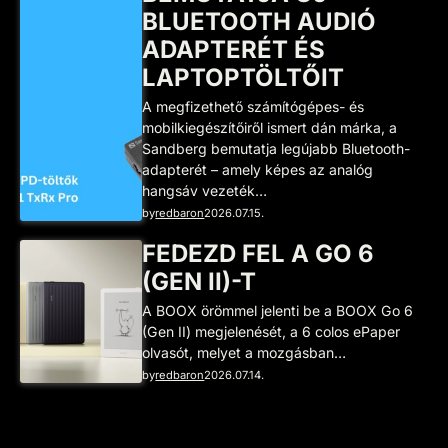
BLUETOOTH AUDIÓ
ADAPTERÉT ÉS
LAPTOPTÖLTŐIT
A megfizethető számítógépes- és
mobilkiegészítőiről ismert dán márka, a
Sandberg bemutatja legújabb Bluetooth-
adapterét – amely képes az analóg
hangsáv vezeték…
by
redbaron
2026.07.15.
FEDEZD FEL A GO 6
(GEN II)-T
A BOOX örömmel jelenti be a BOOX Go 6
(Gen II) megjelenését, a 6 colos ePaper
olvasót, melyet a mozgásban…
by
redbaron
2026.07.14.