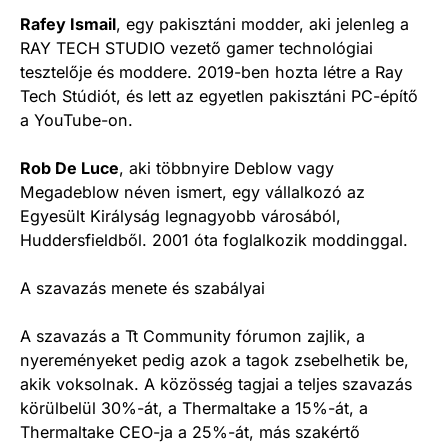
Rafey Ismail
, egy pakisztáni modder, aki jelenleg a
RAY TECH STUDIO vezető gamer technológiai
tesztelője és moddere. 2019-ben hozta létre a Ray
Tech Stúdiót, és lett az egyetlen pakisztáni PC-építő
a YouTube-on.
Rob De Luce
, aki többnyire Deblow vagy
Megadeblow néven ismert, egy vállalkozó az
Egyesült Királyság legnagyobb városából,
Huddersfieldből. 2001 óta foglalkozik moddinggal.
A szavazás menete és szabályai
A szavazás a Tt Community fórumon zajlik, a
nyereményeket pedig azok a tagok zsebelhetik be,
akik voksolnak. A közösség tagjai a teljes szavazás
körülbelül 30%-át, a Thermaltake a 15%-át, a
Thermaltake CEO-ja a 25%-át, más szakértő