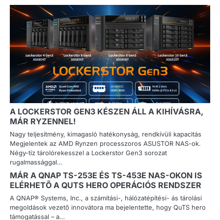
A LOCKERSTOR GEN3 KÉSZEN ÁLL A KIHÍVÁSRA,
MÁR RYZENNEL!
Nagy teljesítmény, kimagasló hatékonyság, rendkívüli kapacitás
Megjelentek az AMD Rynzen processzoros ASUSTOR NAS-ok.
Négy-tíz tárolórekesszel a Lockerstor Gen3 sorozat
rugalmassággal…
MÁR A QNAP TS-253E ÉS TS-453E NAS-OKON IS
ELÉRHETŐ A QUTS HERO OPERÁCIÓS RENDSZER
A QNAP® Systems, Inc., a számítási-, hálózatépítési- ás tárolási
megoldások vezető innovátora ma bejelentette, hogy QuTS hero
támogatással – a…