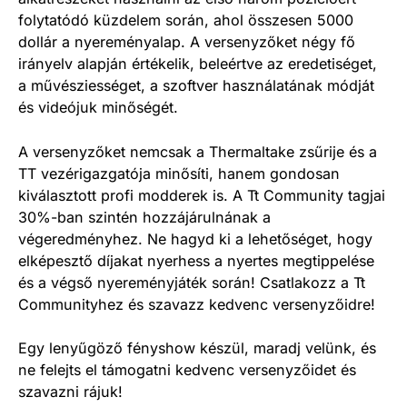
folytatódó küzdelem során, ahol összesen 5000
dollár a nyereményalap. A versenyzőket négy fő
irányelv alapján értékelik, beleértve az eredetiséget,
a művésziességet, a szoftver használatának módját
és videójuk minőségét.
A versenyzőket nemcsak a Thermaltake zsűrije és a
TT vezérigazgatója minősíti, hanem gondosan
kiválasztott profi modderek is. A Tt Community tagjai
30%-ban szintén hozzájárulnának a
végeredményhez. Ne hagyd ki a lehetőséget, hogy
elképesztő díjakat nyerhess a nyertes megtippelése
és a végső nyereményjáték során! Csatlakozz a Tt
Communityhez és szavazz kedvenc versenyzőidre!
Egy lenyűgöző fényshow készül, maradj velünk, és
ne felejts el támogatni kedvenc versenyzőidet és
szavazni rájuk!