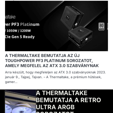
A THERMALTAKE BEMUTATJA AZ ÚJ
TOUGHPOWER PF3 PLATINUM SOROZATOT,
AMELY MEGFELEL AZ ATX 3.0 SZABVÁNYNAK
Arra készült, hogy megfeleljen az ATX 3.0 szabványoknak 2023.
január 9., Tajpej, Tajvan. – A Thermaltake, a prémium hűtések,
gamer…
A THERMALTAKE
BEMUTATJA A RETRO
ULTRA ARGB