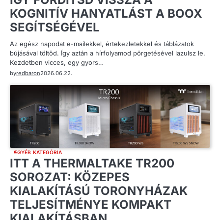
KOGNITÍV HANYATLÁST A BOOX
SEGÍTSÉGÉVEL
Az egész napodat e-mailekkel, értekezletekkel és táblázatok
bújásával töltöd. Így aztán a hírfolyamod pörgetésével lazulsz le.
Kezdetben vicces, egy gyors…
by
redbaron
2026.06.22.
EGYÉB KATEGÓRIA
ITT A THERMALTAKE TR200
SOROZAT: KÖZEPES
KIALAKÍTÁSÚ TORONYHÁZAK
TELJESÍTMÉNYE KOMPAKT
KIALAKÍTÁSBAN