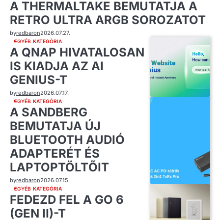
A THERMALTAKE BEMUTATJA A
RETRO ULTRA ARGB SOROZATOT
by
redbaron
2026.07.27.
EGYÉB KATEGÓRIA
A QNAP HIVATALOSAN
IS KIADJA AZ AI
GENIUS-T
by
redbaron
2026.07.17.
EGYÉB KATEGÓRIA
A SANDBERG
BEMUTATJA ÚJ
BLUETOOTH AUDIÓ
ADAPTERÉT ÉS
LAPTOPTÖLTŐIT
by
redbaron
2026.07.15.
EGYÉB KATEGÓRIA
FEDEZD FEL A GO 6
(GEN II)-T