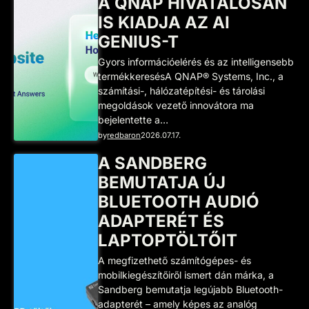
A QNAP HIVATALOSAN
IS KIADJA AZ AI
GENIUS-T
Gyors információelérés és az intelligensebb
termékkeresésA QNAP® Systems, Inc., a
számítási-, hálózatépítési- és tárolási
megoldások vezető innovátora ma
bejelentette a…
by
redbaron
2026.07.17.
A SANDBERG
BEMUTATJA ÚJ
BLUETOOTH AUDIÓ
ADAPTERÉT ÉS
LAPTOPTÖLTŐIT
A megfizethető számítógépes- és
mobilkiegészítőiről ismert dán márka, a
Sandberg bemutatja legújabb Bluetooth-
adapterét – amely képes az analóg