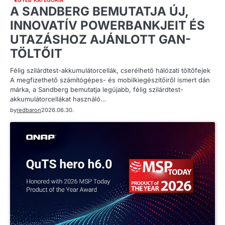
EGYÉB KATEGÓRIA
A SANDBERG BEMUTATJA ÚJ,
INNOVATÍV POWERBANKJEIT ÉS
UTAZÁSHOZ AJÁNLOTT GAN-
TÖLTŐIT
Félig szilárdtest-akkumulátorcellák, cserélhető hálózati töltőfejek
A megfizethető számítógépes- és mobilkiegészítőiről ismert dán
márka, a Sandberg bemutatja legújabb, félig szilárdtest-
akkumulátorcellákat használó…
by
redbaron
2026.06.30.