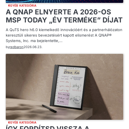
EGYÉB KATEGÓRIA
A QNAP ELNYERTE A 2026-OS
MSP TODAY „ÉV TERMÉKE” DÍJAT
A QuTS hero h6.0 kiemelkedő innovációért és a partnerhálózaton
keresztüli sikeres bevezetésért kapott elismerést A QNAP®
Systems, Inc. ma bejelentette,…
by
redbaron
2026.06.23.
EGYÉB KATEGÓRIA
ÍGY FORDÍTSD VISSZA A