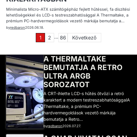
Minimalista Micro-ATX számítógépház fejlett hűtéssel, fa díszítési
lehetőségekkel és LCD-s testreszabhatósággal A Thermaltake, a
prémium PC-hardvermegoldások vezető márkája bemutatja a…
by
redbaron
2026.06.18.
Bejegyzések
…
1
2
86
Következő
lapozása
A THERMALTAKE
BEMUTATJA A RETRO
ULTRA ARGB
SOROZATOT
A CRT-ihlette LCD-s hűtés ötvözi a retró
karaktert a modern testreszabhatósággalA
Thermaltake, a prémium PC-
hardvermegoldások vezető márkája
bemutatja a Retro…
by
redbaron
2026.07.27.