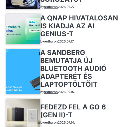
by
redbaron
2026.07.27.
A QNAP HIVATALOSAN
IS KIADJA AZ AI
GENIUS-T
by
redbaron
2026.07.17.
A SANDBERG
BEMUTATJA ÚJ
BLUETOOTH AUDIÓ
ADAPTERÉT ÉS
LAPTOPTÖLTŐIT
by
redbaron
2026.07.15.
FEDEZD FEL A GO 6
(GEN II)-T
by
redbaron
2026.07.14.