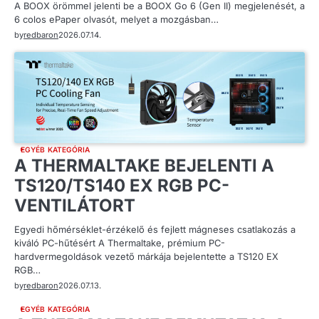
A BOOX örömmel jelenti be a BOOX Go 6 (Gen II) megjelenését, a
6 colos ePaper olvasót, melyet a mozgásban…
by
redbaron
2026.07.14.
EGYÉB KATEGÓRIA
A THERMALTAKE BEJELENTI A
TS120/TS140 EX RGB PC-
VENTILÁTORT
Egyedi hőmérséklet-érzékelő és fejlett mágneses csatlakozás a
kiváló PC-hűtésért A Thermaltake, prémium PC-
hardvermegoldások vezető márkája bejelentette a TS120 EX
RGB…
by
redbaron
2026.07.13.
EGYÉB KATEGÓRIA