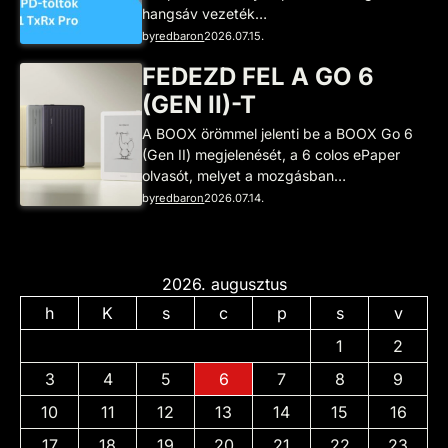
hangsáv vezeték…
by
redbaron
2026.07.15.
FEDEZD FEL A GO 6
(GEN II)-T
A BOOX örömmel jelenti be a BOOX Go 6
(Gen II) megjelenését, a 6 colos ePaper
olvasót, melyet a mozgásban…
by
redbaron
2026.07.14.
2026. augusztus
h
K
s
c
p
s
v
1
2
3
4
5
6
7
8
9
10
11
12
13
14
15
16
17
18
19
20
21
22
23