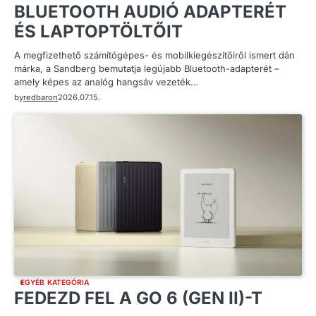
BLUETOOTH AUDIÓ ADAPTERÉT
ÉS LAPTOPTÖLTŐIT
A megfizethető számítógépes- és mobilkiegészítőiről ismert dán
márka, a Sandberg bemutatja legújabb Bluetooth-adapterét –
amely képes az analóg hangsáv vezeték…
by
redbaron
2026.07.15.
EGYÉB KATEGÓRIA
FEDEZD FEL A GO 6 (GEN II)-T