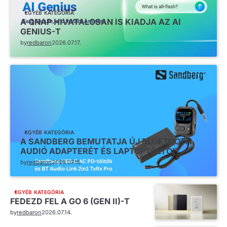
EGYÉB KATEGÓRIA
A QNAP HIVATALOSAN IS KIADJA AZ AI
GENIUS-T
by
redbaron
2026.07.17.
EGYÉB KATEGÓRIA
A SANDBERG BEMUTATJA ÚJ BLUETOOTH
AUDIÓ ADAPTERÉT ÉS LAPTOPTÖLTŐIT
by
redbaron
2026.07.15.
EGYÉB KATEGÓRIA
FEDEZD FEL A GO 6 (GEN II)-T
by
redbaron
2026.07.14.