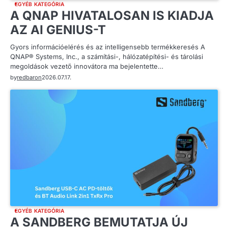
EGYÉB KATEGÓRIA
A QNAP HIVATALOSAN IS KIADJA
AZ AI GENIUS-T
Gyors információelérés és az intelligensebb termékkeresés A
QNAP® Systems, Inc., a számítási-, hálózatépítési- és tárolási
megoldások vezető innovátora ma bejelentette…
by
redbaron
2026.07.17.
EGYÉB KATEGÓRIA
A SANDBERG BEMUTATJA ÚJ