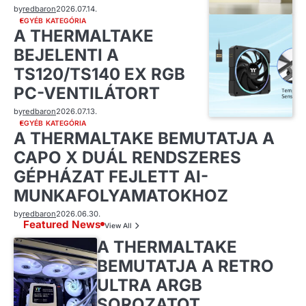
by
redbaron
2026.07.14.
EGYÉB KATEGÓRIA
A THERMALTAKE
BEJELENTI A
TS120/TS140 EX RGB
PC-VENTILÁTORT
by
redbaron
2026.07.13.
EGYÉB KATEGÓRIA
A THERMALTAKE BEMUTATJA A
CAPO X DUÁL RENDSZERES
GÉPHÁZAT FEJLETT AI-
MUNKAFOLYAMATOKHOZ
by
redbaron
2026.06.30.
Featured News
View All
A THERMALTAKE
BEMUTATJA A RETRO
ULTRA ARGB
SOROZATOT